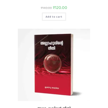
₹
120.00
₹
140.00
Add to cart