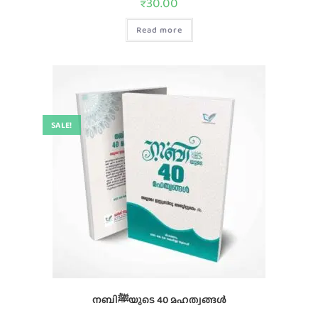
₹
30.00
Read more
SALE!
നബിﷺയുടെ 40 മഹത്വങ്ങൾ