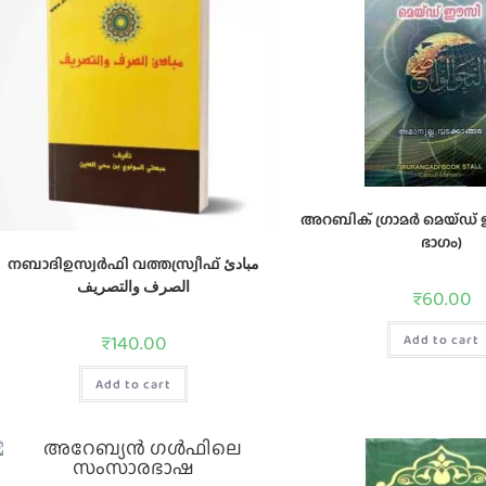
അറബിക്‌ ഗ്രാമര്‍ മെയ്‌ഡ്
ഭാഗം)
നബാദിഉസ്വർഫി വത്തസ്വ്രീഫ് مبادئ
الصرف والتصريف
₹
60.00
₹
140.00
Add to cart
Add to cart