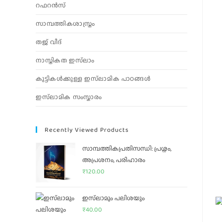
റഫറൻസ്
സാമ്പത്തികശാസ്ത്രം
തജ് വീദ്
നാസ്തികത ഇസ്‌ലാം
കുട്ടികൾക്കുള്ള ഇസ്‌ലാമിക പാഠങ്ങൾ
ഇസ്‌ലാമിക സംസ്കാരം
Recently Viewed Products
സാമ്പത്തികപ്രതിസന്ധി: പ്രശ്നം,
അപ്രശനം, പരിഹാരം
₹
120.00
ഇസ്‌ലാമും പലിശയും
₹
40.00