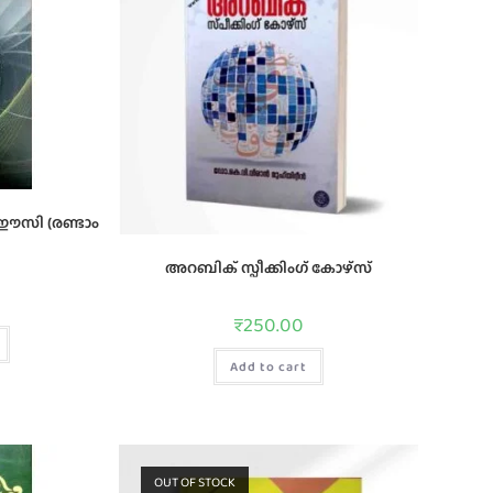
‌ ഈസി (രണ്ടാം
അറബിക് സ്പീക്കിംഗ് കോഴ്സ്
₹
250.00
Add to cart
OUT OF STOCK