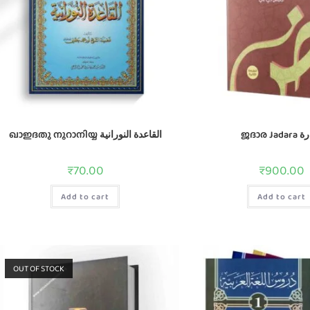
ജദാര Ja
ഖാഇദതു നൂറാനിയ്യ القاعدة النورانية
₹
70.00
₹
900.00
Add to cart
Add to cart
OUT OF STOCK