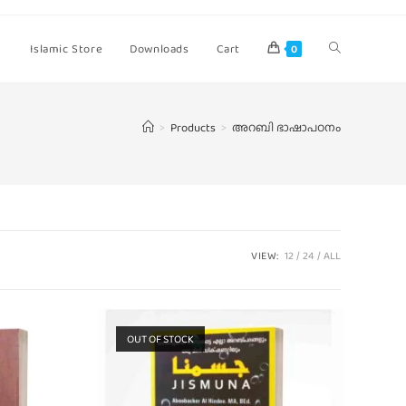
Islamic Store
Downloads
Cart
0
>
Products
>
അറബി ഭാഷാപഠനം
VIEW:
12
24
ALL
OUT OF STOCK