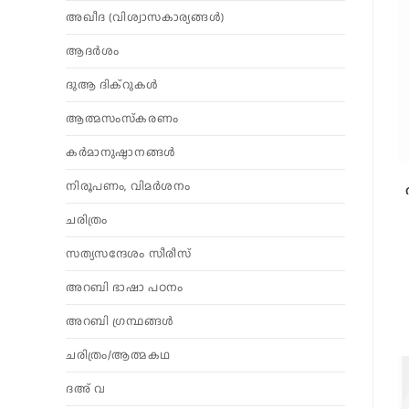
അഖീദ (വിശ്വാസകാര്യങ്ങള്‍)
ആദര്‍ശം
ദുആ ദിക്റുകൾ
ആത്മസംസ്‌കരണം
കര്‍മാനുഷ്ഠാനങ്ങള്‍
നിരൂപണം, വിമര്‍ശനം
ചരിത്രം
സത്യസന്ദേശം സീരീസ്
അറബി ഭാഷാ പഠനം
അറബി ഗ്രന്ഥങ്ങൾ
ചരിത്രം/ആത്മകഥ
ദഅ് വ