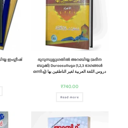
്യ ഇംഗ്ലീഷ്
ദുറൂസുല്ലുഗതിൽ അറബിയ്യ (മദീന
ബുക്ക്) Duroosulluga (1,2,3 ഭാഗങ്ങൾ
ഒന്നിച്ച്) دروس اللغة العربية لغير الناطقين بها
₹
740.00
Read more