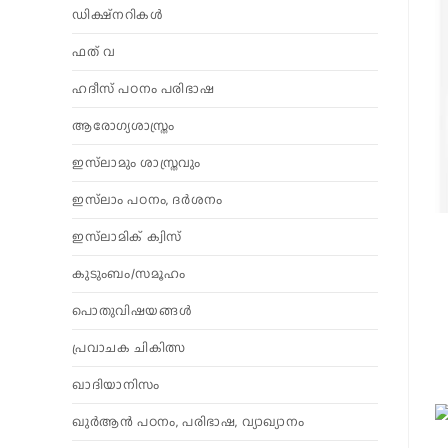
ഡിക്ഷ്നറികൾ
ഫത് വ
ഹദീസ് പഠനം പരിഭാഷ
ആരോഗ്യശാസ്ത്രം
ഇസ്‌ലാമും ശാസ്ത്രവും
ഇസ്‌ലാം പഠനം, ദർശനം
ഇസ്‌ലാമിക് ക്വിസ്
കുടുംബം/സമൂഹം
പൊതുവിഷയങ്ങൾ
പ്രവാചക ചികിത്സ
ഖാദിയാനിസം
ഖുർആൻ പഠനം, പരിഭാഷ, വ്യാഖ്യാനം