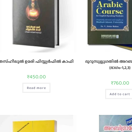
തസ്ഹീലുൽ ഉമരി ഫിസ്സ്വർഫിൽ കാഫി
ദുറൂസുല്ലുഗതില്‍ അറബിയ
(ഭാഗം-1,2,3)
₹
450.00
₹
760.00
Read more
Add to cart