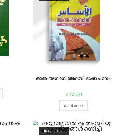
അൽ-അസാസ് (അറബി ഭാഷാ പഠനം)
₹
40.00
Read more
OUT OF STOCK