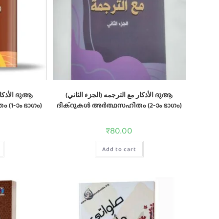
الأذكار مع الترجمه (الجزء الثاني) ദുആ
ا) ദുആ
(1-ാം ഭാഗം)
ദിക്റുകൾ അർത്ഥസഹിതം (2-ാം ഭാഗം)
₹
80.00
Add to cart