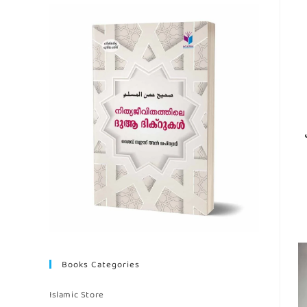
ل
Books Categories
Islamic Store