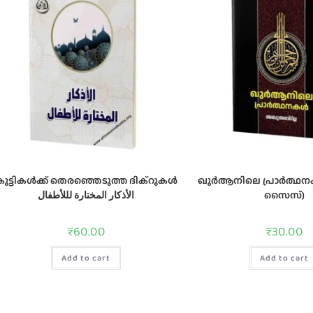
ുട്ടികൾക്ക് തെരഞ്ഞെടുത്ത ദിക്റുകള്‍
ഖുർആനിലെ പ്രാർത്ഥനകൾ
الأذكار المختارة لللأطفال
സൈസ്)
₹
60.00
₹
30.00
Add to cart
Add to cart