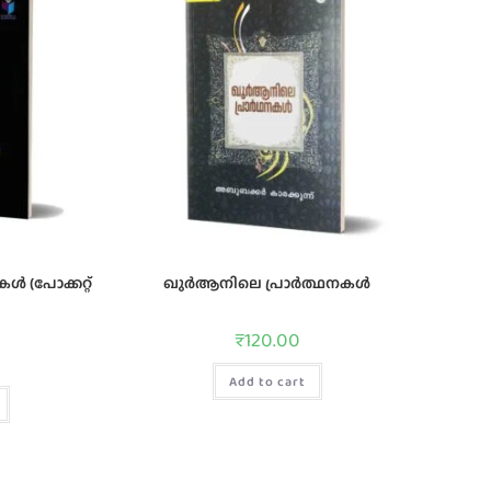
 (പോക്കറ്റ്
ഖുർആനിലെ പ്രാർത്ഥനകൾ
₹
120.00
Add to cart