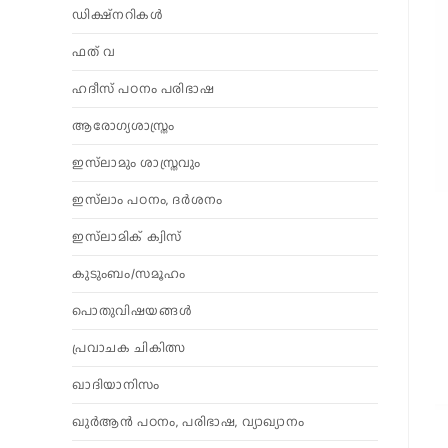
ഡിക്ഷ്നറികൾ
ഫത് വ
ഹദീസ് പഠനം പരിഭാഷ
ആരോഗ്യശാസ്ത്രം
ഇസ്‌ലാമും ശാസ്ത്രവും
ഇസ്‌ലാം പഠനം, ദർശനം
ഇസ്‌ലാമിക് ക്വിസ്
കുടുംബം/സമൂഹം
പൊതുവിഷയങ്ങൾ
പ്രവാചക ചികിത്സ
ഖാദിയാനിസം
ഖുർആൻ പഠനം, പരിഭാഷ, വ്യാഖ്യാനം