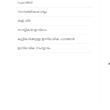
റഫറൻസ്
സാമ്പത്തികശാസ്ത്രം
തജ് വീദ്
നാസ്തികത ഇസ്‌ലാം
കുട്ടികൾക്കുള്ള ഇസ്‌ലാമിക പാഠങ്ങൾ
ഇസ്‌ലാമിക സംസ്കാരം
ക