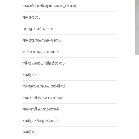
അഖീദ (വിശ്വാസകാര്യങ്ങള്‍)
ആദര്‍ശം
ദുആ ദിക്റുകൾ
ആത്മസംസ്‌കരണം
കര്‍മാനുഷ്ഠാനങ്ങള്‍
നിരൂപണം, വിമര്‍ശനം
ചരിത്രം
സത്യസന്ദേശം സീരീസ്
അറബി ഭാഷാ പഠനം
അറബി ഗ്രന്ഥങ്ങൾ
ചരിത്രം/ആത്മകഥ
ദഅ് വ