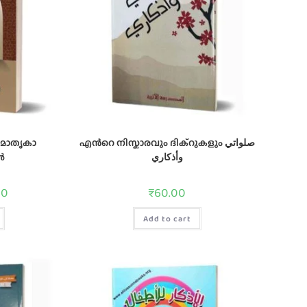
െ മാതൃകാ
എൻറെ നിസ്കാരവും ദിക്റുകളും صلواتي
കൾ
وأذكاري
00
₹
60.00
Add to cart