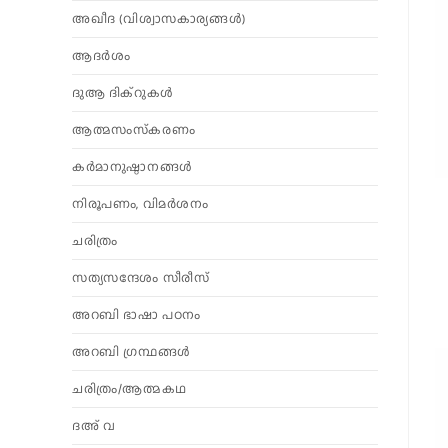
അഖീദ (വിശ്വാസകാര്യങ്ങള്‍)
ആദര്‍ശം
ദുആ ദിക്റുകൾ
ആത്മസംസ്‌കരണം
കര്‍മാനുഷ്ഠാനങ്ങള്‍
നിരൂപണം, വിമര്‍ശനം
ചരിത്രം
സത്യസന്ദേശം സീരീസ്
അറബി ഭാഷാ പഠനം
അറബി ഗ്രന്ഥങ്ങൾ
ചരിത്രം/ആത്മകഥ
ദഅ് വ