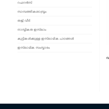
റഫറൻസ്
സാമ്പത്തികശാസ്ത്രം
തജ് വീദ്
നാസ്തികത ഇസ്‌ലാം
കുട്ടികൾക്കുള്ള ഇസ്‌ലാമിക പാഠങ്ങൾ
ഇസ്‌ലാമിക സംസ്കാരം