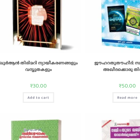
ഖുര്‍ആന്‍ തിരിമറി ന്യായീകരണങ്ങളും
ജൗഹറതുതൗഹീദ്‌: സ
വസ്തുതകളും
അഖീദക്കൊരു തിരു
₹
30.00
₹
50.00
Add to cart
Read more