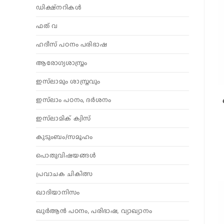
ഡിക്ഷ്നറികൾ
ഫത് വ
ഹദീസ് പഠനം പരിഭാഷ
ആരോഗ്യശാസ്ത്രം
ഇസ്‌ലാമും ശാസ്ത്രവും
ഇസ്‌ലാം പഠനം, ദർശനം
ഇസ്‌ലാമിക് ക്വിസ്
കുടുംബം/സമൂഹം
പൊതുവിഷയങ്ങൾ
പ്രവാചക ചികിത്സ
ഖാദിയാനിസം
ഖുർആൻ പഠനം, പരിഭാഷ, വ്യാഖ്യാനം