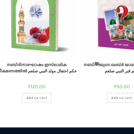
നബിദിനാഘോഷം ഇസ്‌ലാമിക
നബിﷺയുടെ ഖബ്‌ര്‍ യാഥാര്‍ത്ഥ്യമെന്ത്‌?
 قبر النبي صلعم
വീക്ഷണത്തില്‍ حكم احتفال مولد النبي صلعم
₹
120.00
₹
50.00
Add to cart
Add to cart