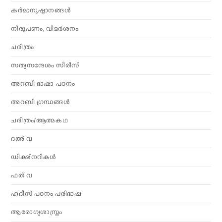
കര്‍മാനുഷ്ഠാനങ്ങള്‍
നിരൂപണം, വിമര്‍ശനം
ചരിത്രം
സത്യസന്ദേശം സീരീസ്
അറബി ഭാഷാ പഠനം
അറബി ഗ്രന്ഥങ്ങൾ
ചരിത്രം/ആത്മകഥ
ദഅ് വ
ഡിക്ഷ്നറികൾ
ഫത് വ
ഹദീസ് പഠനം പരിഭാഷ
ആരോഗ്യശാസ്ത്രം