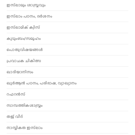
ഇസ്‌ലാമും ശാസ്ത്രവും
ഇസ്‌ലാം പഠനം, ദർശനം
ഇസ്‌ലാമിക് ക്വിസ്
കുടുംബം/സമൂഹം
പൊതുവിഷയങ്ങൾ
പ്രവാചക ചികിത്സ
ഖാദിയാനിസം
ഖുർആൻ പഠനം, പരിഭാഷ, വ്യാഖ്യാനം
റഫറൻസ്
സാമ്പത്തികശാസ്ത്രം
തജ് വീദ്
നാസ്തികത ഇസ്‌ലാം