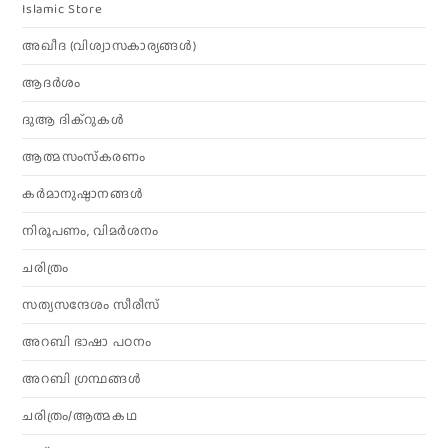
Islamic Store
അഖീദ (വിശ്വാസകാര്യങ്ങള്‍)
ആദര്‍ശം
ദുആ ദിക്റുകൾ
ആത്മസംസ്‌കരണം
കര്‍മാനുഷ്ഠാനങ്ങള്‍
നിരൂപണം, വിമര്‍ശനം
ചരിത്രം
സത്യസന്ദേശം സീരീസ്
അറബി ഭാഷാ പഠനം
അറബി ഗ്രന്ഥങ്ങൾ
ചരിത്രം/ആത്മകഥ