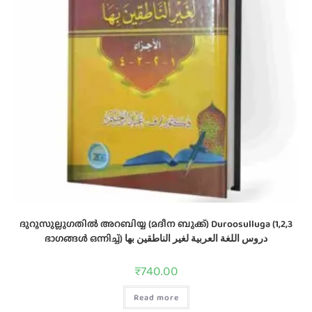
ദുറൂസുല്ലുഗതിൽ അറബിയ്യ (മദീന ബുക്ക്) Duroosulluga (1,2,3
ഭാഗങ്ങൾ ഒന്നിച്ച്) دروس اللغة العربية لغير الناطقين بها
₹
740.00
Read more