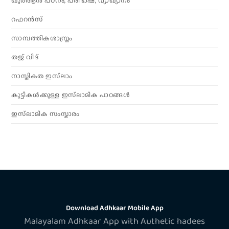
ഖുർആൻ പഠനം, പരിഭാഷ, വ്യാഖ്യാനം
റഫറൻസ്
സാമ്പത്തികശാസ്ത്രം
തജ് വീദ്
നാസ്തികത ഇസ്‌ലാം
കുട്ടികൾക്കുള്ള ഇസ്‌ലാമിക പാഠങ്ങൾ
ഇസ്‌ലാമിക സംസ്കാരം
Download Adhkaar Mobile App
Malayalam Adhkaar App with Authetic hadees