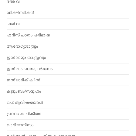
ദഅ് വ
ഡിക്ഷ്നറികൾ
ഫത് വ
ഹദീസ് പഠനം പരിഭാഷ
ആരോഗ്യശാസ്ത്രം
ഇസ്‌ലാമും ശാസ്ത്രവും
ഇസ്‌ലാം പഠനം, ദർശനം
ഇസ്‌ലാമിക് ക്വിസ്
കുടുംബം/സമൂഹം
പൊതുവിഷയങ്ങൾ
പ്രവാചക ചികിത്സ
ഖാദിയാനിസം