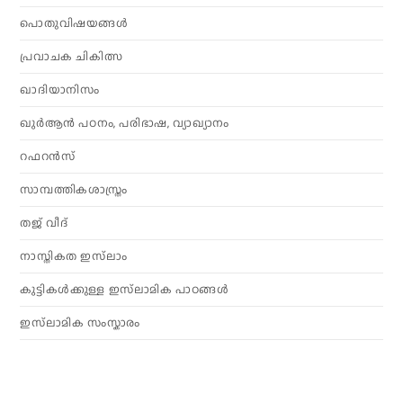
പൊതുവിഷയങ്ങൾ
പ്രവാചക ചികിത്സ
ഖാദിയാനിസം
ഖുർആൻ പഠനം, പരിഭാഷ, വ്യാഖ്യാനം
റഫറൻസ്
സാമ്പത്തികശാസ്ത്രം
തജ് വീദ്
നാസ്തികത ഇസ്‌ലാം
കുട്ടികൾക്കുള്ള ഇസ്‌ലാമിക പാഠങ്ങൾ
ഇസ്‌ലാമിക സംസ്കാരം