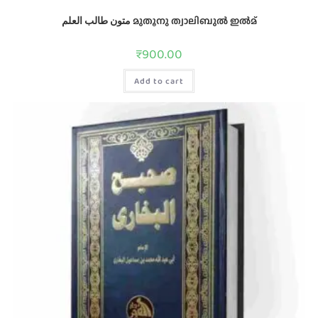
متون طالب العلم മുതൂനു ത്വാലിബുൽ ഇൽമ്
₹
900.00
Add to cart