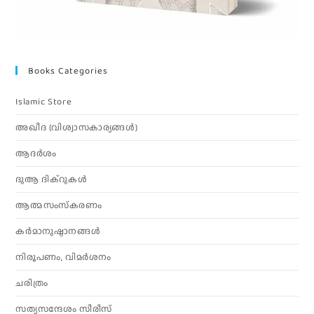
Books Categories
Islamic Store
അഖീദ (വിശ്വാസകാര്യങ്ങള്‍)
ആദര്‍ശം
ദുആ ദിക്റുകൾ
ആത്മസംസ്‌കരണം
കര്‍മാനുഷ്ഠാനങ്ങള്‍
നിരൂപണം, വിമര്‍ശനം
ചരിത്രം
സത്യസന്ദേശം സീരീസ്