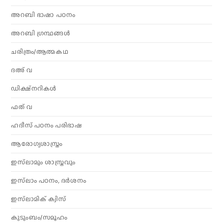
അറബി ഭാഷാ പഠനം
അറബി ഗ്രന്ഥങ്ങൾ
ചരിത്രം/ആത്മകഥ
ദഅ് വ
ഡിക്ഷ്നറികൾ
ഫത് വ
ഹദീസ് പഠനം പരിഭാഷ
ആരോഗ്യശാസ്ത്രം
ഇസ്‌ലാമും ശാസ്ത്രവും
ഇസ്‌ലാം പഠനം, ദർശനം
ഇസ്‌ലാമിക് ക്വിസ്
കുടുംബം/സമൂഹം