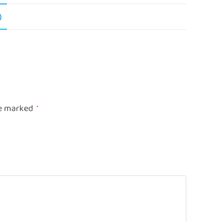
)
re marked
*