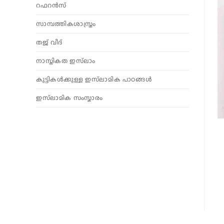
റഫറൻസ്
സാമ്പത്തികശാസ്ത്രം
തജ് വീദ്
നാസ്തികത ഇസ്‌ലാം
കുട്ടികൾക്കുള്ള ഇസ്‌ലാമിക പാഠങ്ങൾ
ഇസ്‌ലാമിക സംസ്കാരം