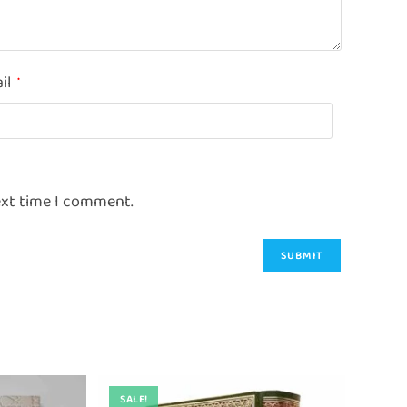
il
*
ext time I comment.
SALE!