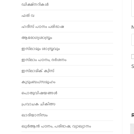
ഡിക്ഷ്നറികൾ
ഫത് വ
ഹദീസ് പഠനം പരിഭാഷ
ആരോഗ്യശാസ്ത്രം
ഇസ്‌ലാമും ശാസ്ത്രവും
ഇസ്‌ലാം പഠനം, ദർശനം
S
ഇസ്‌ലാമിക് ക്വിസ്
കുടുംബം/സമൂഹം
പൊതുവിഷയങ്ങൾ
പ്രവാചക ചികിത്സ
ഖാദിയാനിസം
ഖുർആൻ പഠനം, പരിഭാഷ, വ്യാഖ്യാനം