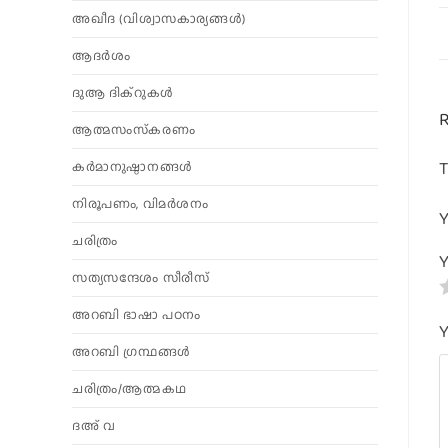
അഖീദ (വിശ്വാസകാര്യങ്ങള്‍)
ആദര്‍ശം
ദുആ ദിക്റുകൾ
R
ആത്മസംസ്‌കരണം
T
കര്‍മാനുഷ്ഠാനങ്ങള്‍
നിരൂപണം, വിമര്‍ശനം
Y
ചരിത്രം
Y
സത്യസന്ദേശം സീരീസ്
അറബി ഭാഷാ പഠനം
Y
അറബി ഗ്രന്ഥങ്ങൾ
ചരിത്രം/ആത്മകഥ
ദഅ് വ