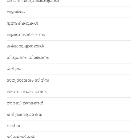
അഖീദ (വിശ്വാസകാര്യങ്ങള്‍)
ആദര്‍ശം
ദുആ ദിക്റുകൾ
ആത്മസംസ്‌കരണം
കര്‍മാനുഷ്ഠാനങ്ങള്‍
നിരൂപണം, വിമര്‍ശനം
ചരിത്രം
സത്യസന്ദേശം സീരീസ്
അറബി ഭാഷാ പഠനം
അറബി ഗ്രന്ഥങ്ങൾ
ചരിത്രം/ആത്മകഥ
ദഅ് വ
ഡിക്ഷ്നറികൾ