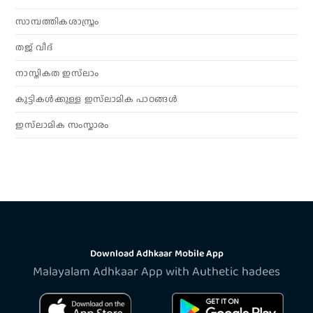
സാമ്പത്തികശാസ്ത്രം
തജ് വീദ്
നാസ്തികത ഇസ്‌ലാം
കുട്ടികൾക്കുള്ള ഇസ്‌ലാമിക പാഠങ്ങൾ
ഇസ്‌ലാമിക സംസ്കാരം
Download Adhkaar Mobile App
Malayalam Adhkaar App with Authetic hadees