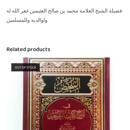
فضيلة الشيخ العلامة محمد بن صالح العثيمين غفر الله له
ولوالديه وللمسلمين
Related products
OUT OF STOCK