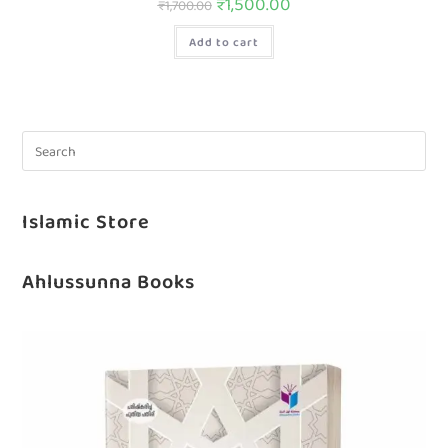
₹
1,500.00
₹
1,700.00
Add to cart
Islamic Store
Ahlussunna Books