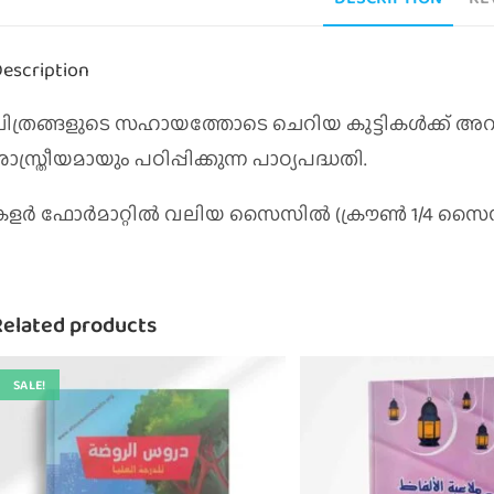
escription
ചിത്രങ്ങളുടെ സഹായത്തോടെ ചെറിയ കുട്ടികൾക്ക് അ
ാസ്ത്രീയമായും പഠിപ്പിക്കുന്ന പാഠ്യപദ്ധതി.
കളർ ഫോർമാറ്റിൽ വലിയ സൈസിൽ (ക്രൗൺ 1/4 സൈസ
Related products
SALE!