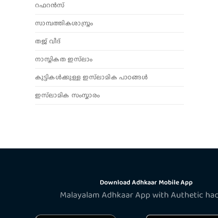
റഫറൻസ്
സാമ്പത്തികശാസ്ത്രം
തജ് വീദ്
നാസ്തികത ഇസ്‌ലാം
കുട്ടികൾക്കുള്ള ഇസ്‌ലാമിക പാഠങ്ങൾ
ഇസ്‌ലാമിക സംസ്കാരം
Download Adhkaar Mobile App
Malayalam Adhkaar App with Authetic ha