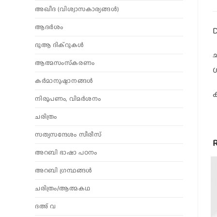
അഖീദ (വിശ്വാസകാര്യങ്ങള്‍)
ആദര്‍ശം
D
ദുആ ദിക്റുകൾ
ആത്മസംസ്‌കരണം
ശ
കര്‍മാനുഷ്ഠാനങ്ങള്‍
നിരൂപണം, വിമര്‍ശനം
ചരിത്രം
സത്യസന്ദേശം സീരീസ്
അറബി ഭാഷാ പഠനം
അറബി ഗ്രന്ഥങ്ങൾ
ചരിത്രം/ആത്മകഥ
ദഅ് വ