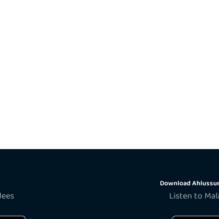
Download Ahlussun
dees
Listen to Ma