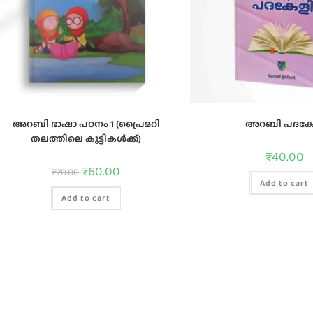
അറബി ഭാഷാ പഠനം 1 (പ്രൈമറി
അറബി പദകേ
തലത്തിലെ കുട്ടികൾക്ക്)
₹
40.00
₹
60.00
₹
70.00
Add to cart
Add to cart