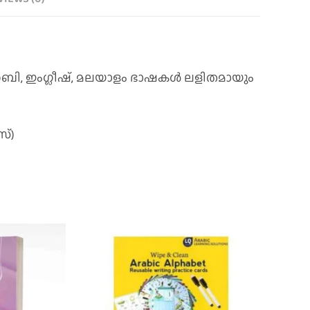
റബി, ഇംഗ്ലീഷ്, മലയാളം ഭാഷകൾ ലളിതമായും
്)