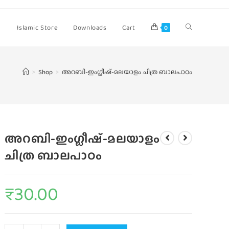
Islamic Store
Downloads
Cart
0
>
Shop
>
അറബി-ഇംഗ്ലീഷ്-മലയാളം ചിത്ര ബാലപാഠം
അറബി-ഇംഗ്ലീഷ്-മലയാളം
ചിത്ര ബാലപാഠം
₹
30.00