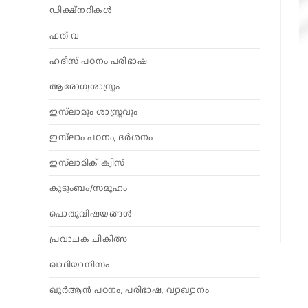
ഡിക്ഷ്നറികൾ
ഫത് വ
ഹദീസ് പഠനം പരിഭാഷ
ആരോഗ്യശാസ്ത്രം
ഇസ്‌ലാമും ശാസ്ത്രവും
ഇസ്‌ലാം പഠനം, ദർശനം
ഇസ്‌ലാമിക് ക്വിസ്
കുടുംബം/സമൂഹം
പൊതുവിഷയങ്ങൾ
പ്രവാചക ചികിത്സ
ഖാദിയാനിസം
ഖുർആൻ പഠനം, പരിഭാഷ, വ്യാഖ്യാനം