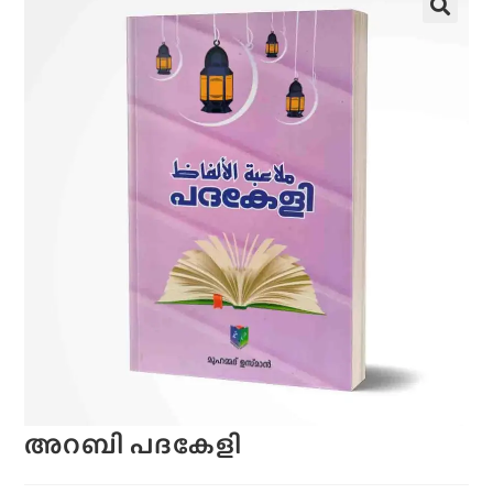
അറബി പദകേളി