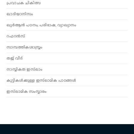
പ്രവാചക ചികിത്സ
ഖാദിയാനിസം
ഖുർആൻ പഠനം, പരിഭാഷ, വ്യാഖ്യാനം
റഫറൻസ്
സാമ്പത്തികശാസ്ത്രം
തജ് വീദ്
നാസ്തികത ഇസ്‌ലാം
കുട്ടികൾക്കുള്ള ഇസ്‌ലാമിക പാഠങ്ങൾ
ഇസ്‌ലാമിക സംസ്കാരം