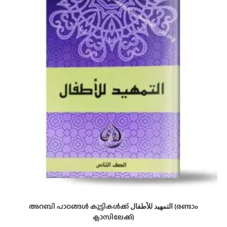
അറബി പാഠങ്ങള്‍ കുട്ടികള്‍ക്ക് التمهيد للأطفال (രണ്ടാം
ക്ലാസിലേക്ക്)