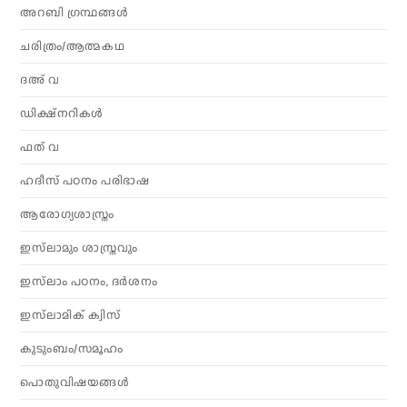
അറബി ഗ്രന്ഥങ്ങൾ
ചരിത്രം/ആത്മകഥ
ദഅ് വ
ഡിക്ഷ്നറികൾ
ഫത് വ
ഹദീസ് പഠനം പരിഭാഷ
ആരോഗ്യശാസ്ത്രം
ഇസ്‌ലാമും ശാസ്ത്രവും
ഇസ്‌ലാം പഠനം, ദർശനം
ഇസ്‌ലാമിക് ക്വിസ്
കുടുംബം/സമൂഹം
പൊതുവിഷയങ്ങൾ