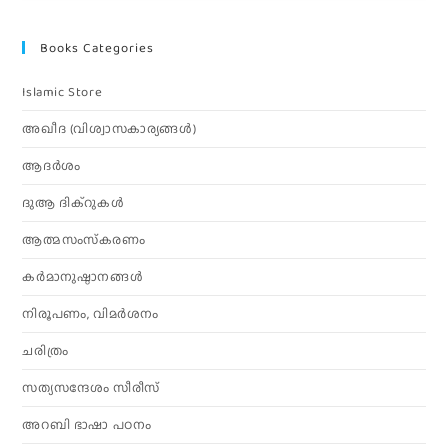
Books Categories
Islamic Store
അഖീദ (വിശ്വാസകാര്യങ്ങള്‍)
ആദര്‍ശം
ദുആ ദിക്റുകൾ
ആത്മസംസ്‌കരണം
കര്‍മാനുഷ്ഠാനങ്ങള്‍
നിരൂപണം, വിമര്‍ശനം
ചരിത്രം
സത്യസന്ദേശം സീരീസ്
അറബി ഭാഷാ പഠനം