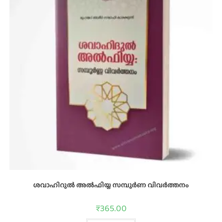
ശവാഹിറുൽ അൽഫിയ്യ സമ്പൂർണ വിവർത്തനം
₹
365.00