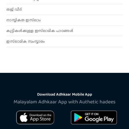
തജ് വീദ്
നാസ്തികത ഇസ്‌ലാം
കുട്ടികൾക്കുള്ള ഇസ്‌ലാമിക പാഠങ്ങൾ
ഇസ്‌ലാമിക സംസ്കാരം
Download Adhkaar Mobile App
Malayalam Adhkaar App with Authetic hadees