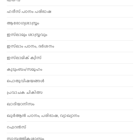
ഹദീസ് പഠനം പരിഭാഷ
ആരോഗ്യശാസ്ത്രം
ഇസ്‌ലാമും ശാസ്ത്രവും
ഇസ്‌ലാം പഠനം, ദർശനം
ഇസ്‌ലാമിക് ക്വിസ്
കുടുംബം/സമൂഹം
പൊതുവിഷയങ്ങൾ
പ്രവാചക ചികിത്സ
ഖാദിയാനിസം
ഖുർആൻ പഠനം, പരിഭാഷ, വ്യാഖ്യാനം
റഫറൻസ്
സാമ്പത്തികശാസ്ത്രം