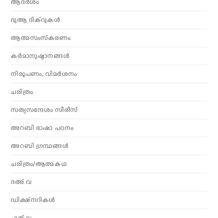
ആദര്‍ശം
ദുആ ദിക്റുകൾ
ആത്മസംസ്‌കരണം
കര്‍മാനുഷ്ഠാനങ്ങള്‍
നിരൂപണം, വിമര്‍ശനം
ചരിത്രം
സത്യസന്ദേശം സീരീസ്
അറബി ഭാഷാ പഠനം
അറബി ഗ്രന്ഥങ്ങൾ
ചരിത്രം/ആത്മകഥ
ദഅ് വ
ഡിക്ഷ്നറികൾ
ഫത് വ