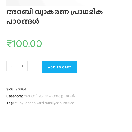
അറബി വ്യാകരണ പ്രാഥമിക
പാഠങ്ങള്‍
₹
100.00
-
+
ADD TO CART
SKU:
B0364
Category:
അറബി ഭാഷാ പഠനം ജനറൽ
Tag:
Muhyudheen katti musliyar purakkad