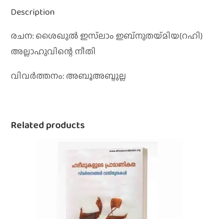
Description
രചന: ശൈഖുല്‍ ഇസ്‌ലാം ഇബ്‌നുതയ്‌മിയ(റഹി)
അല്ലാഹുവിന്റെ നീതി
വിവര്‍ത്തനം: അബൂഅബ്ദുല്ല
Related products