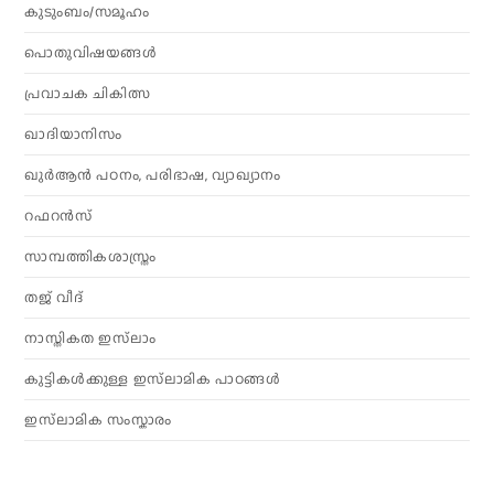
കുടുംബം/സമൂഹം
പൊതുവിഷയങ്ങൾ
പ്രവാചക ചികിത്സ
ഖാദിയാനിസം
ഖുർആൻ പഠനം, പരിഭാഷ, വ്യാഖ്യാനം
റഫറൻസ്
സാമ്പത്തികശാസ്ത്രം
തജ് വീദ്
നാസ്തികത ഇസ്‌ലാം
കുട്ടികൾക്കുള്ള ഇസ്‌ലാമിക പാഠങ്ങൾ
ഇസ്‌ലാമിക സംസ്കാരം