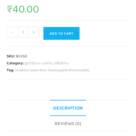
₹
40.00
-
+
ADD TO CART
SKU:
B0260
Category:
ഇസ്‌ലാം: പഠനം, ദർശനം
Tag:
Shaikhul islam ibnu thaimiyyah(rahimahullah)
DESCRIPTION
REVIEWS (0)