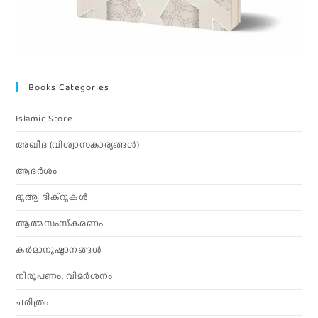
Books Categories
Islamic Store
അഖീദ (വിശ്വാസകാര്യങ്ങള്‍)
ആദര്‍ശം
ദുആ ദിക്റുകൾ
ആത്മസംസ്‌കരണം
കര്‍മാനുഷ്ഠാനങ്ങള്‍
നിരൂപണം, വിമര്‍ശനം
ചരിത്രം