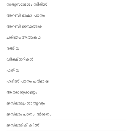
സത്യസന്ദേശം സീരീസ്
അറബി ഭാഷാ പഠനം
അറബി ഗ്രന്ഥങ്ങൾ
ചരിത്രം/ആത്മകഥ
ദഅ് വ
ഡിക്ഷ്നറികൾ
ഫത് വ
ഹദീസ് പഠനം പരിഭാഷ
ആരോഗ്യശാസ്ത്രം
ഇസ്‌ലാമും ശാസ്ത്രവും
ഇസ്‌ലാം പഠനം, ദർശനം
ഇസ്‌ലാമിക് ക്വിസ്