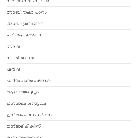
സത്യസന്ദേശം സീരീസ്
അറബി ഭാഷാ പഠനം
അറബി ഗ്രന്ഥങ്ങൾ
ചരിത്രം/ആത്മകഥ
ദഅ് വ
ഡിക്ഷ്നറികൾ
ഫത് വ
ഹദീസ് പഠനം പരിഭാഷ
ആരോഗ്യശാസ്ത്രം
ഇസ്‌ലാമും ശാസ്ത്രവും
ഇസ്‌ലാം പഠനം, ദർശനം
ഇസ്‌ലാമിക് ക്വിസ്
കുടുംബം/സമൂഹം