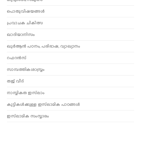
പൊതുവിഷയങ്ങൾ
പ്രവാചക ചികിത്സ
ഖാദിയാനിസം
ഖുർആൻ പഠനം, പരിഭാഷ, വ്യാഖ്യാനം
റഫറൻസ്
സാമ്പത്തികശാസ്ത്രം
തജ് വീദ്
നാസ്തികത ഇസ്‌ലാം
കുട്ടികൾക്കുള്ള ഇസ്‌ലാമിക പാഠങ്ങൾ
ഇസ്‌ലാമിക സംസ്കാരം