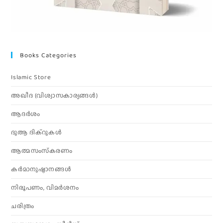
Books Categories
Islamic Store
അഖീദ (വിശ്വാസകാര്യങ്ങള്‍)
ആദര്‍ശം
ദുആ ദിക്റുകൾ
ആത്മസംസ്‌കരണം
കര്‍മാനുഷ്ഠാനങ്ങള്‍
നിരൂപണം, വിമര്‍ശനം
ചരിത്രം