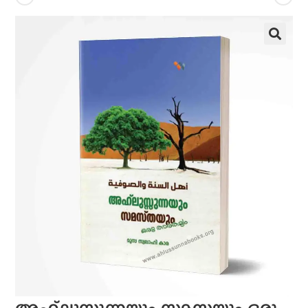
അഹ്‌ലുസുന്നയും സമസ്തയും ഒരു