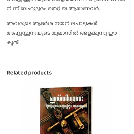
നിന്ന് ബഹുദൂരം തെറ്റിയ ആരാണവർ.
അവരുടെ ആദർശ നയനിലപാടുകൾ
അഹ്ലുസ്സുന്നയുടെ തുലാസിൽ അളക്കുന്നു ഈ
കൃതി.
Related products