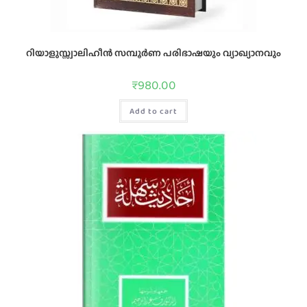
റിയാളുസ്സ്വാലിഹീന്‍ സമ്പൂർണ പരിഭാഷയും വ്യാഖ്യാനവും
₹
980.00
Add to cart