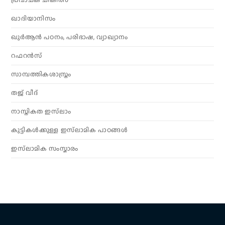
ഖാദിയാനിസം
ഖുർആൻ പഠനം, പരിഭാഷ, വ്യാഖ്യാനം
റഫറൻസ്
സാമ്പത്തികശാസ്ത്രം
തജ് വീദ്
നാസ്തികത ഇസ്‌ലാം
കുട്ടികൾക്കുള്ള ഇസ്‌ലാമിക പാഠങ്ങൾ
ഇസ്‌ലാമിക സംസ്കാരം