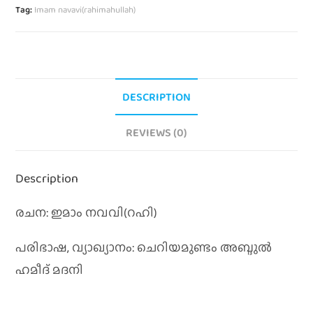
Tag:
Imam navavi(rahimahullah)
DESCRIPTION
REVIEWS (0)
Description
രചന: ഇമാം നവവി(റഹി)
പരിഭാഷ, വ്യാഖ്യാനം: ചെറിയമുണ്ടം അബ്ദുല്‍
ഹമീദ്‌ മദനി