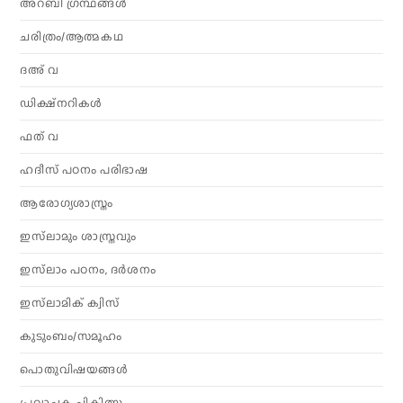
അറബി ഗ്രന്ഥങ്ങൾ
ചരിത്രം/ആത്മകഥ
ദഅ് വ
ഡിക്ഷ്നറികൾ
ഫത് വ
ഹദീസ് പഠനം പരിഭാഷ
ആരോഗ്യശാസ്ത്രം
ഇസ്‌ലാമും ശാസ്ത്രവും
ഇസ്‌ലാം പഠനം, ദർശനം
ഇസ്‌ലാമിക് ക്വിസ്
കുടുംബം/സമൂഹം
പൊതുവിഷയങ്ങൾ
പ്രവാചക ചികിത്സ