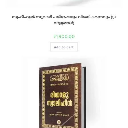
സ്വഹീഹുൽ ബുഖാരി പരിഭാഷയും വിശദീകരണവും (1,2
വാള്യങ്ങൾ)
₹
1,900.00
Add to cart