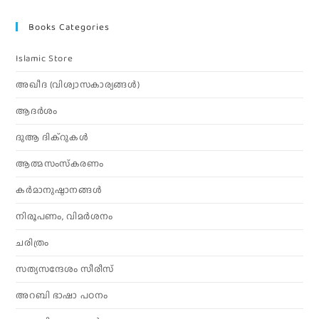
Books Categories
Islamic Store
അഖീദ (വിശ്വാസകാര്യങ്ങള്‍)
ആദര്‍ശം
ദുആ ദിക്റുകൾ
ആത്മസംസ്‌കരണം
കര്‍മാനുഷ്ഠാനങ്ങള്‍
നിരൂപണം, വിമര്‍ശനം
ചരിത്രം
സത്യസന്ദേശം സീരീസ്
അറബി ഭാഷാ പഠനം