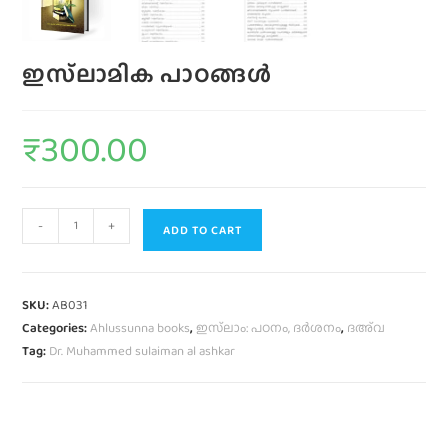
ഇസ്‌ലാമിക പാഠങ്ങള്‍
₹
300.00
-
+
ADD TO CART
SKU:
AB031
Categories:
Ahlussunna books
,
ഇസ്‌ലാം: പഠനം, ദർശനം
,
ദഅ്‌വ
Tag:
Dr. Muhammed sulaiman al ashkar