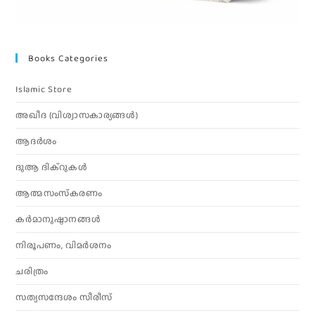
Books Categories
Islamic Store
അഖീദ (വിശ്വാസകാര്യങ്ങള്‍)
ആദര്‍ശം
ദുആ ദിക്റുകൾ
ആത്മസംസ്‌കരണം
കര്‍മാനുഷ്ഠാനങ്ങള്‍
നിരൂപണം, വിമര്‍ശനം
ചരിത്രം
സത്യസന്ദേശം സീരീസ്