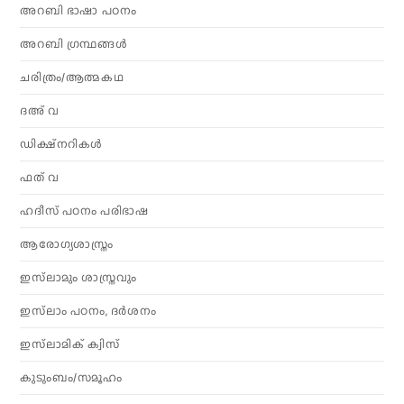
അറബി ഭാഷാ പഠനം
അറബി ഗ്രന്ഥങ്ങൾ
ചരിത്രം/ആത്മകഥ
ദഅ് വ
ഡിക്ഷ്നറികൾ
ഫത് വ
ഹദീസ് പഠനം പരിഭാഷ
ആരോഗ്യശാസ്ത്രം
ഇസ്‌ലാമും ശാസ്ത്രവും
ഇസ്‌ലാം പഠനം, ദർശനം
ഇസ്‌ലാമിക് ക്വിസ്
കുടുംബം/സമൂഹം