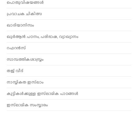
പൊതുവിഷയങ്ങൾ
പ്രവാചക ചികിത്സ
ഖാദിയാനിസം
ഖുർആൻ പഠനം, പരിഭാഷ, വ്യാഖ്യാനം
റഫറൻസ്
സാമ്പത്തികശാസ്ത്രം
തജ് വീദ്
നാസ്തികത ഇസ്‌ലാം
കുട്ടികൾക്കുള്ള ഇസ്‌ലാമിക പാഠങ്ങൾ
ഇസ്‌ലാമിക സംസ്കാരം