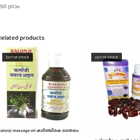
50 ഗ്രാം
Related products
OUT OF STOCK
OUT OF STOCK
kalonji massage oil കരിഞ്ചീരക തൈലം