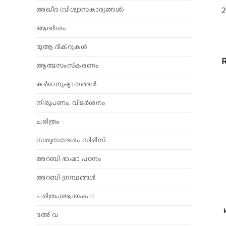
2
അഖീദ (വിശ്വാസകാര്യങ്ങള്‍)
ആദര്‍ശം
ദുആ ദിക്റുകൾ
ആത്മസംസ്‌കരണം
കര്‍മാനുഷ്ഠാനങ്ങള്‍
നിരൂപണം, വിമര്‍ശനം
ചരിത്രം
സത്യസന്ദേശം സീരീസ്
അറബി ഭാഷാ പഠനം
അറബി ഗ്രന്ഥങ്ങൾ
ചരിത്രം/ആത്മകഥ
ദഅ് വ