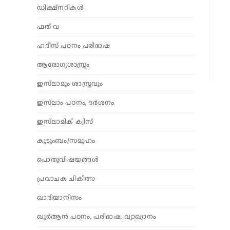
ഡിക്ഷ്നറികൾ
ഫത് വ
ഹദീസ് പഠനം പരിഭാഷ
ആരോഗ്യശാസ്ത്രം
ഇസ്‌ലാമും ശാസ്ത്രവും
ഇസ്‌ലാം പഠനം, ദർശനം
ഇസ്‌ലാമിക് ക്വിസ്
കുടുംബം/സമൂഹം
പൊതുവിഷയങ്ങൾ
പ്രവാചക ചികിത്സ
ഖാദിയാനിസം
ഖുർആൻ പഠനം, പരിഭാഷ, വ്യാഖ്യാനം