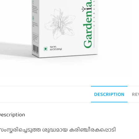
DESCRIPTION
RE
escription
സംസ്കരിച്ചെടുത്ത ശുദ്ധമായ കരിഞ്ചീരകപ്പൊടി