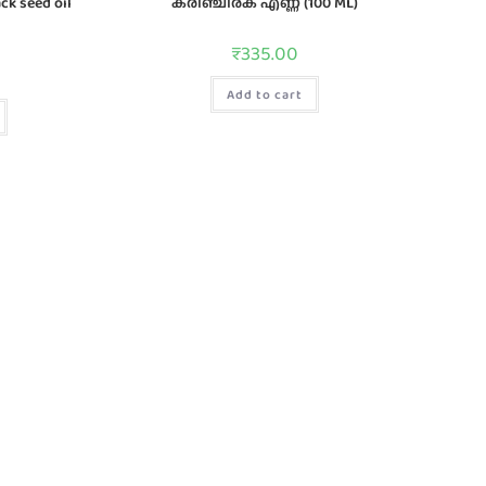
k seed oil
കരിഞ്ചീരക എണ്ണ (100 ML)
₹
335.00
Add to cart