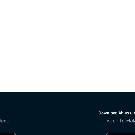
Download Ahlussun
dees
Listen to Ma