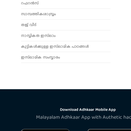
റഫറൻസ്
സാമ്പത്തികശാസ്ത്രം
തജ് വീദ്
നാസ്തികത ഇസ്‌ലാം
കുട്ടികൾക്കുള്ള ഇസ്‌ലാമിക പാഠങ്ങൾ
ഇസ്‌ലാമിക സംസ്കാരം
Download Adhkaar Mobile App
Malayalam Adhkaar App with Authetic ha