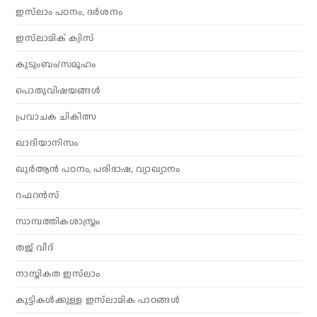
ഇസ്‌ലാം പഠനം, ദർശനം
ഇസ്‌ലാമിക് ക്വിസ്
കുടുംബം/സമൂഹം
പൊതുവിഷയങ്ങൾ
പ്രവാചക ചികിത്സ
ഖാദിയാനിസം
ഖുർആൻ പഠനം, പരിഭാഷ, വ്യാഖ്യാനം
റഫറൻസ്
സാമ്പത്തികശാസ്ത്രം
തജ് വീദ്
നാസ്തികത ഇസ്‌ലാം
കുട്ടികൾക്കുള്ള ഇസ്‌ലാമിക പാഠങ്ങൾ