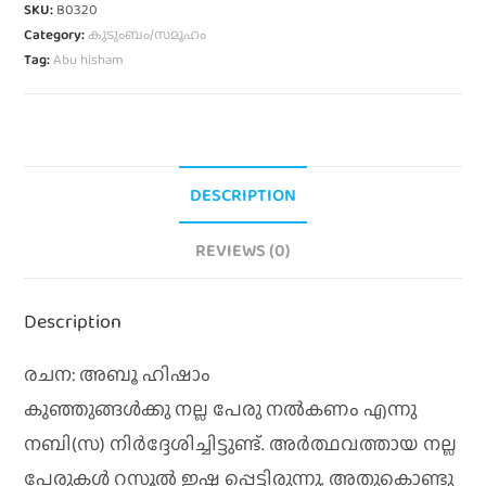
SKU:
B0320
Category:
കുടുംബം/സമൂഹം
Tag:
Abu hisham
DESCRIPTION
REVIEWS (0)
Description
രചന: അബൂ ഹിഷാം
കുഞ്ഞുങ്ങൾക്കു നല്ല പേരു നൽകണം എന്നു
നബി(സ) നിർദ്ദേശിച്ചിട്ടുണ്ട്. അർത്ഥവത്തായ നല്ല
പേരുകൾ റസൂൽ ഇഷ്ട പ്പെട്ടിരുന്നു. അതുകൊണ്ടു