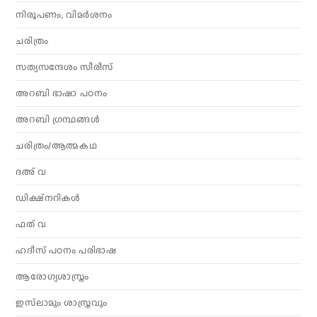
നിരൂപണം, വിമര്‍ശനം
ചരിത്രം
സത്യസന്ദേശം സീരീസ്
അറബി ഭാഷാ പഠനം
അറബി ഗ്രന്ഥങ്ങൾ
ചരിത്രം/ആത്മകഥ
ദഅ് വ
ഡിക്ഷ്നറികൾ
ഫത് വ
ഹദീസ് പഠനം പരിഭാഷ
ആരോഗ്യശാസ്ത്രം
ഇസ്‌ലാമും ശാസ്ത്രവും