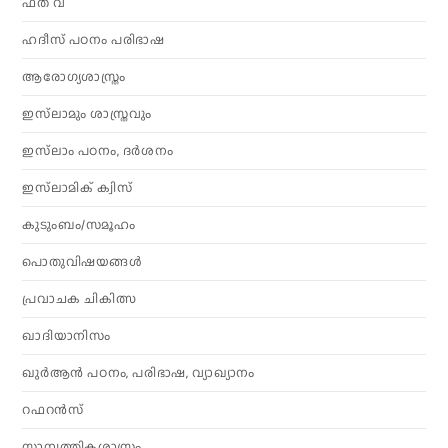
ഫത് വ
ഹദീസ് പഠനം പരിഭാഷ
ആരോഗ്യശാസ്ത്രം
ഇസ്‌ലാമും ശാസ്ത്രവും
ഇസ്‌ലാം പഠനം, ദർശനം
ഇസ്‌ലാമിക് ക്വിസ്
കുടുംബം/സമൂഹം
പൊതുവിഷയങ്ങൾ
പ്രവാചക ചികിത്സ
ഖാദിയാനിസം
ഖുർആൻ പഠനം, പരിഭാഷ, വ്യാഖ്യാനം
റഫറൻസ്
സാമ്പത്തികശാസ്ത്രം