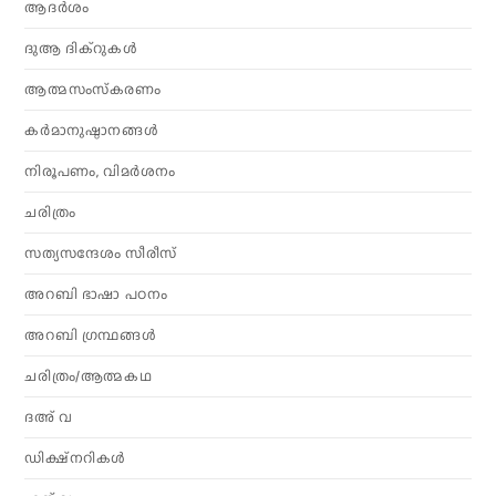
ആദര്‍ശം
ദുആ ദിക്റുകൾ
ആത്മസംസ്‌കരണം
കര്‍മാനുഷ്ഠാനങ്ങള്‍
നിരൂപണം, വിമര്‍ശനം
ചരിത്രം
സത്യസന്ദേശം സീരീസ്
അറബി ഭാഷാ പഠനം
അറബി ഗ്രന്ഥങ്ങൾ
ചരിത്രം/ആത്മകഥ
ദഅ് വ
ഡിക്ഷ്നറികൾ