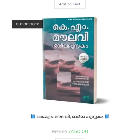
Add to cart
OUT OF STOCK
കെ.എം. മൗലവി, ഓർമ്മ പുസ്തകം
₹
450.00
₹
490.00