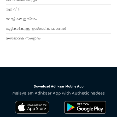
തജ് വീദ്
നാസ്തികത ഇസ്‌ലാം
കുട്ടികൾക്കുള്ള ഇസ്‌ലാമിക പാഠങ്ങൾ
ഇസ്‌ലാമിക സംസ്കാരം
Download Adhkaar Mobile App
Malayalam Adhkaar App with Authetic hadees