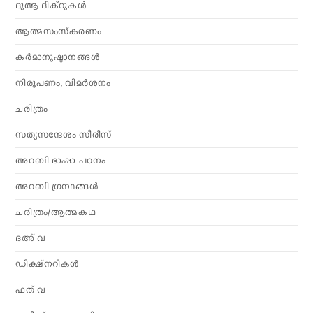
ദുആ ദിക്റുകൾ
ആത്മസംസ്‌കരണം
കര്‍മാനുഷ്ഠാനങ്ങള്‍
നിരൂപണം, വിമര്‍ശനം
ചരിത്രം
സത്യസന്ദേശം സീരീസ്
അറബി ഭാഷാ പഠനം
അറബി ഗ്രന്ഥങ്ങൾ
ചരിത്രം/ആത്മകഥ
ദഅ് വ
ഡിക്ഷ്നറികൾ
ഫത് വ