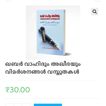
ഖബര്‍ വാഹിദും അഖീദയും
വിമര്‍ശനങ്ങള്‍ വസ്തുതകള്‍
₹
30.00