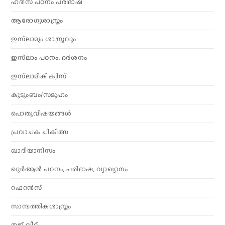
ഹദീസ് പഠനം പരിഭാഷ
ആരോഗ്യശാസ്ത്രം
ഇസ്‌ലാമും ശാസ്ത്രവും
ഇസ്‌ലാം പഠനം, ദർശനം
ഇസ്‌ലാമിക് ക്വിസ്
കുടുംബം/സമൂഹം
പൊതുവിഷയങ്ങൾ
പ്രവാചക ചികിത്സ
ഖാദിയാനിസം
ഖുർആൻ പഠനം, പരിഭാഷ, വ്യാഖ്യാനം
റഫറൻസ്
സാമ്പത്തികശാസ്ത്രം
തജ് വീദ്