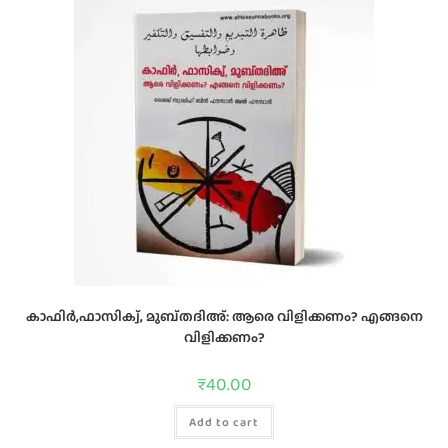
കാഫിര്‍,ഫാസിക്വ്, മുബ്തദിഅ്: ആരെ വിളിക്കണം? എങ്ങനെ
വിളിക്കണം?
₹
40.00
Add to cart