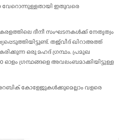
 വേറൊന്നുള്ളതായി ഇതുവരെ
കേരളത്തിലെ ദീനീ സംഘടനകൾക്ക് നേതൃത്വം
ുത്തിയിട്ടുണ്ട്‌. തജ്‌വീദ്‌ ഖിറാഅത്ത്
കുന്ന ഒരു മഹദ് ഗ്രന്ഥം. പ്രമുഖ
ഓളം ഗ്രന്ഥങ്ങളെ അവലംബമാക്കിയിട്ടുള്ള
സ അറബിക് കോളേജുകൾക്കുമെല്ലാം വളരെ