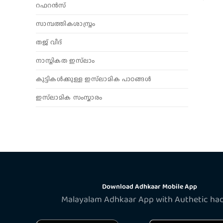
റഫറൻസ്
സാമ്പത്തികശാസ്ത്രം
തജ് വീദ്
നാസ്തികത ഇസ്‌ലാം
കുട്ടികൾക്കുള്ള ഇസ്‌ലാമിക പാഠങ്ങൾ
ഇസ്‌ലാമിക സംസ്കാരം
Download Adhkaar Mobile App
Malayalam Adhkaar App with Authetic ha