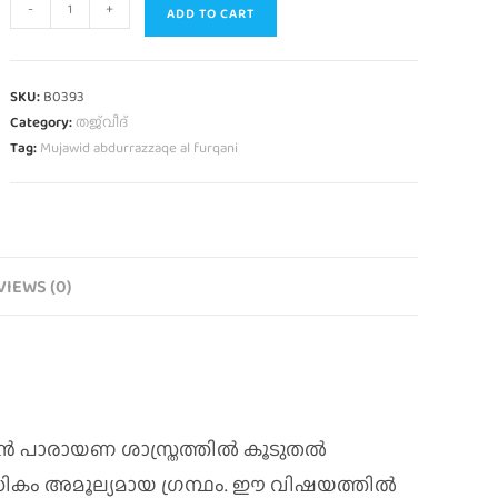
-
+
ADD TO CART
SKU:
B0393
Category:
തജ്‌വീദ്
Tag:
Mujawid abdurrazzaqe al furqani
VIEWS (0)
ഖുർആൻ പാരായണ ശാസ്ത്രത്തിൽ കൂടുതൽ
ധികം അമൂല്യമായ ഗ്രന്ഥം. ഈ വിഷയത്തിൽ