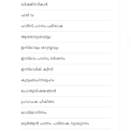
ഡിക്ഷ്നറികൾ
ഫത് വ
ഹദീസ് പഠനം പരിഭാഷ
ആരോഗ്യശാസ്ത്രം
ഇസ്‌ലാമും ശാസ്ത്രവും
ഇസ്‌ലാം പഠനം, ദർശനം
ഇസ്‌ലാമിക് ക്വിസ്
കുടുംബം/സമൂഹം
പൊതുവിഷയങ്ങൾ
പ്രവാചക ചികിത്സ
ഖാദിയാനിസം
ഖുർആൻ പഠനം, പരിഭാഷ, വ്യാഖ്യാനം