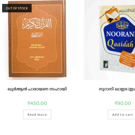
OUT OF STOCK
ഖുർആൻ പാരായണ സഹായി
നൂറാനി ഖാഇദ (ഇംഗ
₹
450.00
₹
90.00
Read more
Add to cart