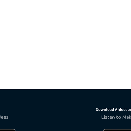
Download Ahlussun
dees
Listen to Ma