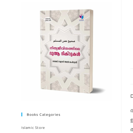
D
ര
Books Categories
Islamic Store