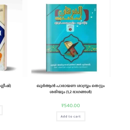
്ലീഷ്)
ഖുർആൻ പാരായണ ശാസ്ത്രം തെറ്റും
ശരിയും (1,2 ഭാഗങ്ങൾ)
₹
540.00
Add to cart