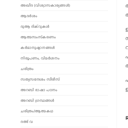
അഖീദ (വിശ്വാസകാര്യങ്ങള്‍)
അ
ആദര്‍ശം
ദുആ ദിക്റുകൾ
ആത്മസംസ്‌കരണം
കര്‍മാനുഷ്ഠാനങ്ങള്‍
നിരൂപണം, വിമര്‍ശനം
ചരിത്രം
സത്യസന്ദേശം സീരീസ്
അറബി ഭാഷാ പഠനം
അറബി ഗ്രന്ഥങ്ങൾ
ചരിത്രം/ആത്മകഥ
ദഅ് വ