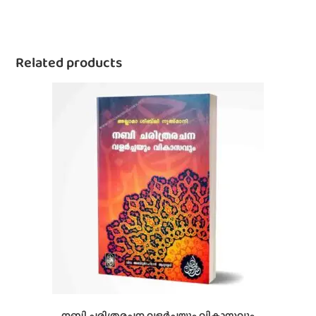
Related products
നബി ചരിത്രരചന വളര്‍ച്ചയും വികാസവും