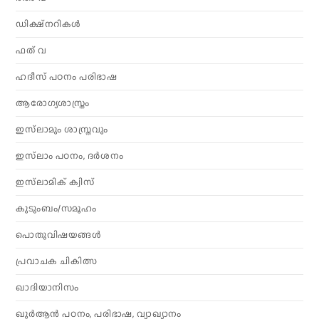
ഡിക്ഷ്നറികൾ
ഫത് വ
ഹദീസ് പഠനം പരിഭാഷ
ആരോഗ്യശാസ്ത്രം
ഇസ്‌ലാമും ശാസ്ത്രവും
ഇസ്‌ലാം പഠനം, ദർശനം
ഇസ്‌ലാമിക് ക്വിസ്
കുടുംബം/സമൂഹം
പൊതുവിഷയങ്ങൾ
പ്രവാചക ചികിത്സ
ഖാദിയാനിസം
ഖുർആൻ പഠനം, പരിഭാഷ, വ്യാഖ്യാനം