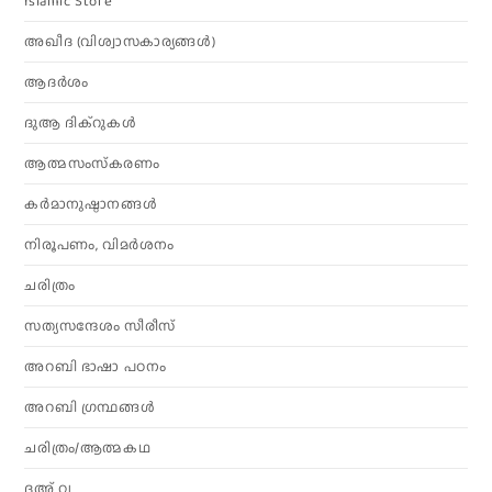
Islamic Store
അഖീദ (വിശ്വാസകാര്യങ്ങള്‍)
ആദര്‍ശം
ദുആ ദിക്റുകൾ
ആത്മസംസ്‌കരണം
കര്‍മാനുഷ്ഠാനങ്ങള്‍
നിരൂപണം, വിമര്‍ശനം
ചരിത്രം
സത്യസന്ദേശം സീരീസ്
അറബി ഭാഷാ പഠനം
അറബി ഗ്രന്ഥങ്ങൾ
ചരിത്രം/ആത്മകഥ
ദഅ് വ