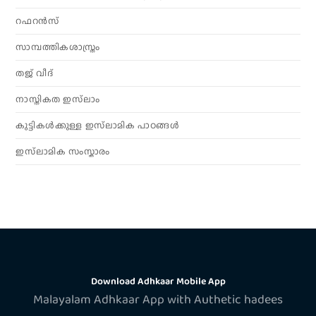
റഫറൻസ്
സാമ്പത്തികശാസ്ത്രം
തജ് വീദ്
നാസ്തികത ഇസ്‌ലാം
കുട്ടികൾക്കുള്ള ഇസ്‌ലാമിക പാഠങ്ങൾ
ഇസ്‌ലാമിക സംസ്കാരം
Download Adhkaar Mobile App
Malayalam Adhkaar App with Authetic hadees