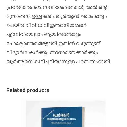
പ്രത്യേകതകൾ, സവിശേഷതകൾ, അതിന്റെ
സ്രോതസ്സ്, ഉള്ളടക്കം, ഖുർആൻ കൈകാര്യം
ചെയ്‌ത വിവിധ വിജ്ഞാനീയങ്ങൾ
എന്നിവയെല്ലാം ആയിരത്തോളം
ചോദ്യോത്തരങ്ങളായി ഇതിൽ വരുന്നുണ്ട്.
വിദ്യാർഥികൾക്കും സാധാരണക്കാർക്കും
ഖുർആനെ കുറിച്ചറിയാനുള്ള പഠന സഹായി.
Related products