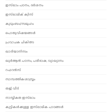
ഇസ്‌ലാം പഠനം, ദർശനം
ഇസ്‌ലാമിക് ക്വിസ്
കുടുംബം/സമൂഹം
പൊതുവിഷയങ്ങൾ
പ്രവാചക ചികിത്സ
ഖാദിയാനിസം
ഖുർആൻ പഠനം, പരിഭാഷ, വ്യാഖ്യാനം
റഫറൻസ്
സാമ്പത്തികശാസ്ത്രം
തജ് വീദ്
നാസ്തികത ഇസ്‌ലാം
കുട്ടികൾക്കുള്ള ഇസ്‌ലാമിക പാഠങ്ങൾ