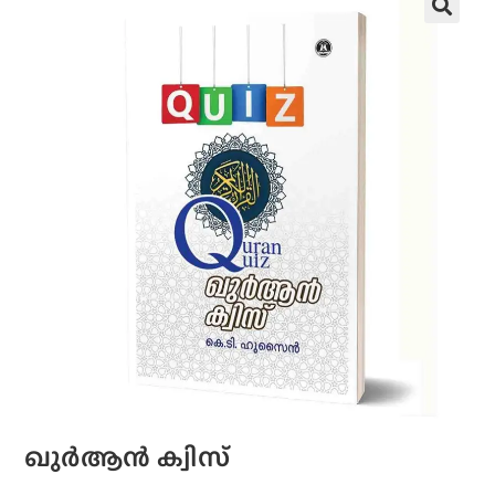
ഖുർആൻ ക്വിസ്