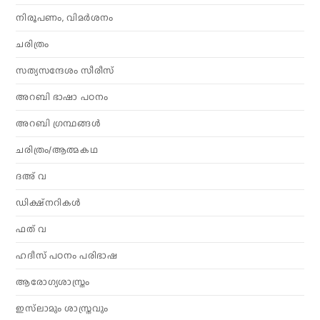
നിരൂപണം, വിമര്‍ശനം
ചരിത്രം
സത്യസന്ദേശം സീരീസ്
അറബി ഭാഷാ പഠനം
അറബി ഗ്രന്ഥങ്ങൾ
ചരിത്രം/ആത്മകഥ
ദഅ് വ
ഡിക്ഷ്നറികൾ
ഫത് വ
ഹദീസ് പഠനം പരിഭാഷ
ആരോഗ്യശാസ്ത്രം
ഇസ്‌ലാമും ശാസ്ത്രവും