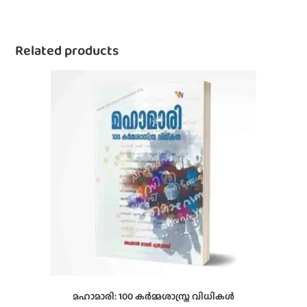
Related products
മഹാമാരി: 100 കർമ്മശാസ്ത്ര വിധികൾ