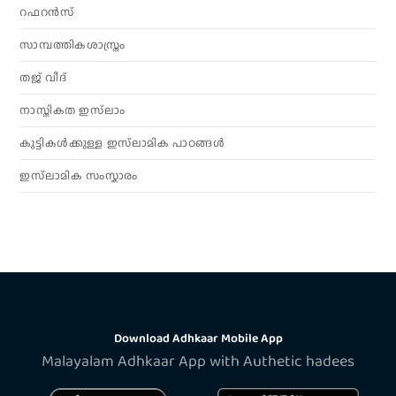
റഫറൻസ്
സാമ്പത്തികശാസ്ത്രം
തജ് വീദ്
നാസ്തികത ഇസ്‌ലാം
കുട്ടികൾക്കുള്ള ഇസ്‌ലാമിക പാഠങ്ങൾ
ഇസ്‌ലാമിക സംസ്കാരം
Download Adhkaar Mobile App
Malayalam Adhkaar App with Authetic hadees