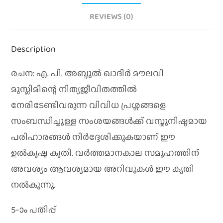
REVIEWS (0)
Description
രചന: എ. പി. അബ്ദുൽ ഖാദിർ മൗലവി
മുസ്ലിമിന്റെ നിത്യജീവിതത്തിൽ
നേരിടേണ്ടിവരുന്ന വിവിധ പ്രശ്നങ്ങളെ
സംബന്ധിച്ചുള്ള സംശയങ്ങൾക്ക് വസ്തുനിഷ്ഠമായ
പരിഹാരങ്ങൾ നിർദ്ദേശിക്കുകയാണ് ഈ
ഉൽകൃഷ്ട കൃതി. വർത്തമാനകാല സമൂഹത്തിന്
അവശ്യം ആവശ്യമായ അറിവുകൾ ഈ കൃതി
നൽകുന്നു.
5-ാം പതിപ്പ്