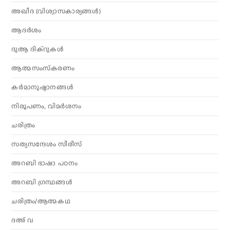
അഖീദ (വിശ്വാസകാര്യങ്ങള്‍)
ആദര്‍ശം
ദുആ ദിക്റുകൾ
ആത്മസംസ്‌കരണം
കര്‍മാനുഷ്ഠാനങ്ങള്‍
നിരൂപണം, വിമര്‍ശനം
ചരിത്രം
സത്യസന്ദേശം സീരീസ്
അറബി ഭാഷാ പഠനം
അറബി ഗ്രന്ഥങ്ങൾ
ചരിത്രം/ആത്മകഥ
ദഅ് വ