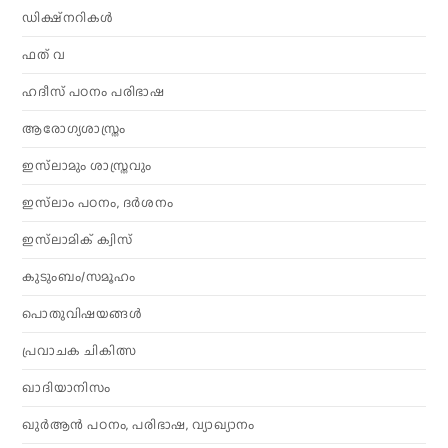
ഡിക്ഷ്നറികൾ
ഫത് വ
ഹദീസ് പഠനം പരിഭാഷ
ആരോഗ്യശാസ്ത്രം
ഇസ്‌ലാമും ശാസ്ത്രവും
ഇസ്‌ലാം പഠനം, ദർശനം
ഇസ്‌ലാമിക് ക്വിസ്
കുടുംബം/സമൂഹം
പൊതുവിഷയങ്ങൾ
പ്രവാചക ചികിത്സ
ഖാദിയാനിസം
ഖുർആൻ പഠനം, പരിഭാഷ, വ്യാഖ്യാനം