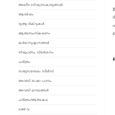
അഖീദ (വിശ്വാസകാര്യങ്ങള്‍)
ആദര്‍ശം
ദുആ ദിക്റുകൾ
ആത്മസംസ്‌കരണം
കര്‍മാനുഷ്ഠാനങ്ങള്‍
നിരൂപണം, വിമര്‍ശനം
ചരിത്രം
സത്യസന്ദേശം സീരീസ്
അറബി ഭാഷാ പഠനം
അറബി ഗ്രന്ഥങ്ങൾ
ചരിത്രം/ആത്മകഥ
ദഅ് വ