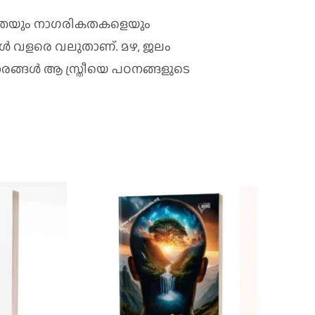
്തെയും നാഗരികതകളെയും
ുകൾ വളരെ വലുതാണ്. മഴ, ജലം
ങ്ങൾ ആ സ്ത്രീയെ പഠനങ്ങളുടെ