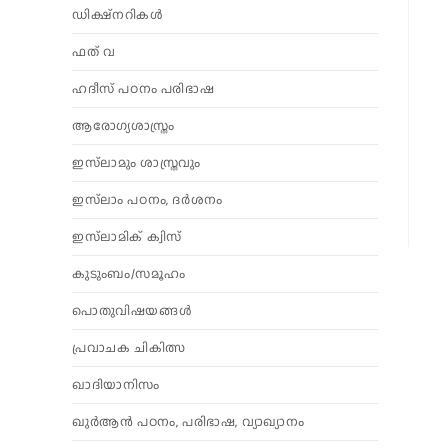
ഡിക്ഷ്നറികൾ
ഫത് വ
ഹദീസ് പഠനം പരിഭാഷ
ആരോഗ്യശാസ്ത്രം
ഇസ്‌ലാമും ശാസ്ത്രവും
ഇസ്‌ലാം പഠനം, ദർശനം
ഇസ്‌ലാമിക് ക്വിസ്
കുടുംബം/സമൂഹം
പൊതുവിഷയങ്ങൾ
പ്രവാചക ചികിത്സ
ഖാദിയാനിസം
ഖുർആൻ പഠനം, പരിഭാഷ, വ്യാഖ്യാനം