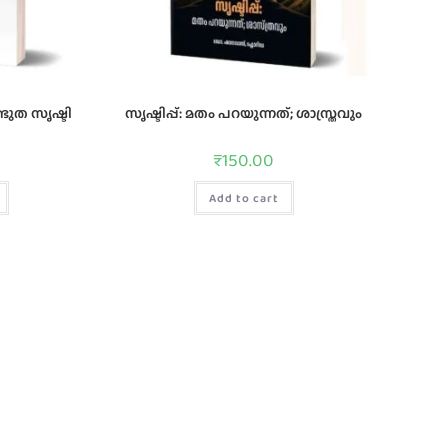
ഭുത സൃഷ്ടി
സൃഷ്ടിപ്പ്: മതം പറയുന്നത്; ശാസ്ത്രവും
₹
150.00
Add to cart