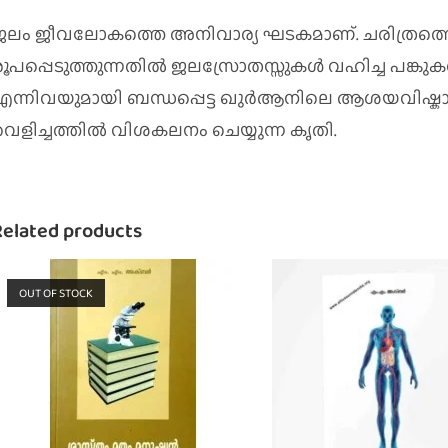
ജലം ജീവലോകത്തെ അനിവാര്യ ഘടകമാണ്. ചരിത്രത
രൂപപ്പെടുത്തുന്നതിൽ ജലസ്രോതസ്സുകൾ വഹിച്ച പങ്ക
എന്നിവയുമായി ബന്ധപ്പെട്ട ഖുർആനിലെ ആശയവിഷ്കാര
വെളിച്ചത്തിൽ വിശകലനം ചെയ്യുന്ന കൃതി.
Related products
OUT OF STOCK