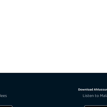
Download Ahlussun
dees
Listen to Ma