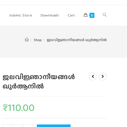
Islamic Store
Downloads
Cart
0
>
Shop
>
ജലവിജ്ഞാനീയങ്ങൾ ഖുർആനിൽ
ജലവിജ്ഞാനീയങ്ങൾ
ഖുർആനിൽ
₹
110.00