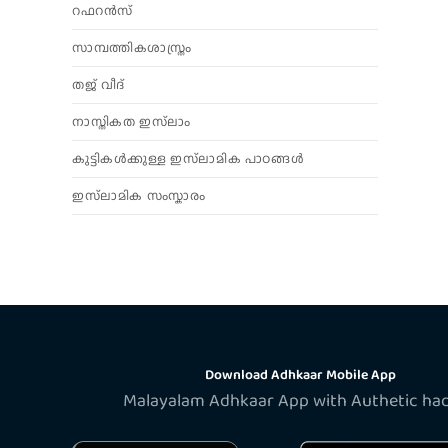
റഫറൻസ്
സാമ്പത്തികശാസ്ത്രം
തജ് വീദ്
നാസ്തികത ഇസ്‌ലാം
കുട്ടികൾക്കുള്ള ഇസ്‌ലാമിക പാഠങ്ങൾ
ഇസ്‌ലാമിക സംസ്കാരം
Download Adhkaar Mobile App
Malayalam Adhkaar App with Authetic ha