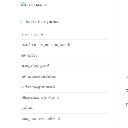
Books Categories
Islamic Store
അഖീദ (വിശ്വാസകാര്യങ്ങള്‍)
ആദര്‍ശം
ദുആ ദിക്റുകൾ
D
ആത്മസംസ്‌കരണം
കര്‍മാനുഷ്ഠാനങ്ങള്‍
നിരൂപണം, വിമര്‍ശനം
ഇ
ചരിത്രം
സത്യസന്ദേശം സീരീസ്