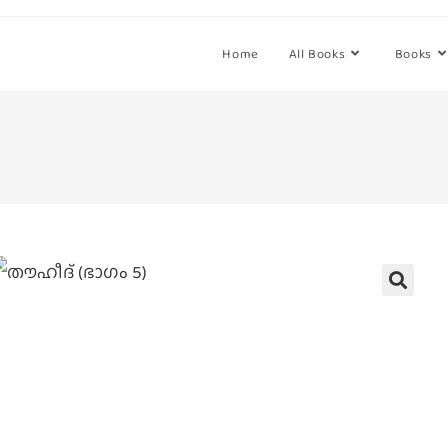
Home
All Books
Books
🔍