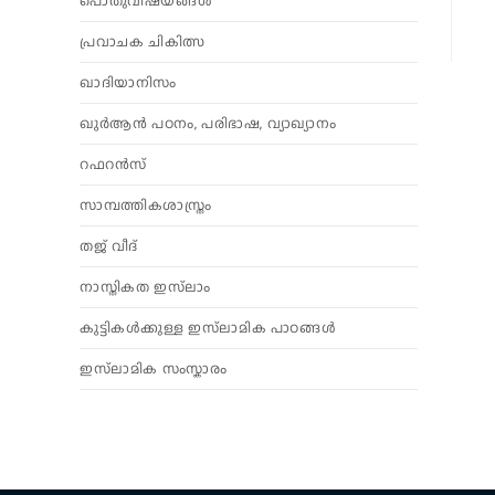
പൊതുവിഷയങ്ങൾ
പ്രവാചക ചികിത്സ
ഖാദിയാനിസം
ഖുർആൻ പഠനം, പരിഭാഷ, വ്യാഖ്യാനം
റഫറൻസ്
സാമ്പത്തികശാസ്ത്രം
തജ് വീദ്
നാസ്തികത ഇസ്‌ലാം
കുട്ടികൾക്കുള്ള ഇസ്‌ലാമിക പാഠങ്ങൾ
ഇസ്‌ലാമിക സംസ്കാരം