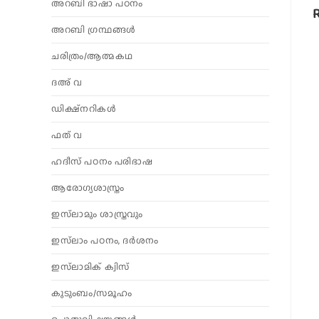
അറബി ഭാഷാ പഠനം
അറബി ഗ്രന്ഥങ്ങൾ
ചരിത്രം/ആത്മകഥ
ദഅ് വ
ഡിക്ഷ്നറികൾ
ഫത് വ
ഹദീസ് പഠനം പരിഭാഷ
ആരോഗ്യശാസ്ത്രം
ഇസ്‌ലാമും ശാസ്ത്രവും
ഇസ്‌ലാം പഠനം, ദർശനം
ഇസ്‌ലാമിക് ക്വിസ്
കുടുംബം/സമൂഹം