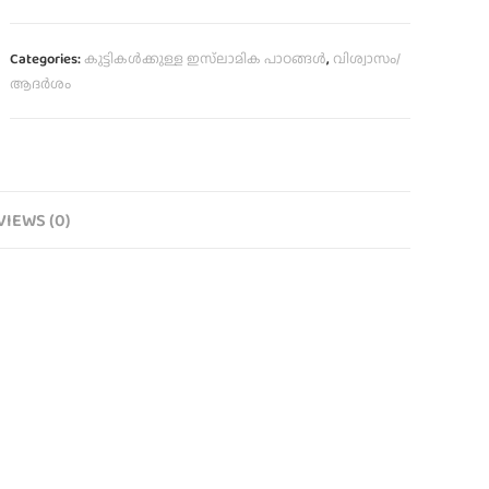
Categories:
കുട്ടികൾക്കുള്ള ഇസ്‌ലാമിക പാഠങ്ങൾ
,
വിശ്വാസം/
ആദർശം
VIEWS (0)