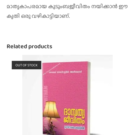
മാതൃകാപരമായ കുടുംബജീവിതം നയിക്കാൻ ഈ
കൃതി ഒരു വഴികാട്ടിയാണ്.
Related products
OUT OF STOCK