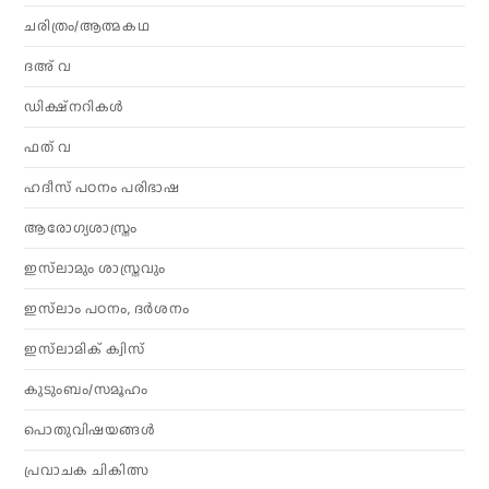
ചരിത്രം/ആത്മകഥ
ദഅ് വ
ഡിക്ഷ്നറികൾ
ഫത് വ
ഹദീസ് പഠനം പരിഭാഷ
ആരോഗ്യശാസ്ത്രം
ഇസ്‌ലാമും ശാസ്ത്രവും
ഇസ്‌ലാം പഠനം, ദർശനം
ഇസ്‌ലാമിക് ക്വിസ്
കുടുംബം/സമൂഹം
പൊതുവിഷയങ്ങൾ
പ്രവാചക ചികിത്സ