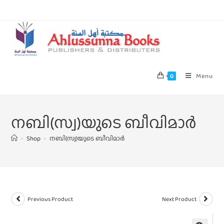
Menu
0
നബി(സ്വ)യുടെ ബീവിമാർ
>
Shop
>
നബി(സ്വ)യുടെ ബീവിമാർ
Previous Product
Next Product