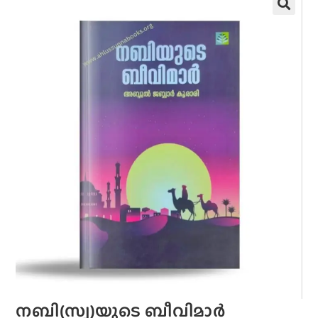
നബി(സ്വ)യുടെ ബീവിമാർ