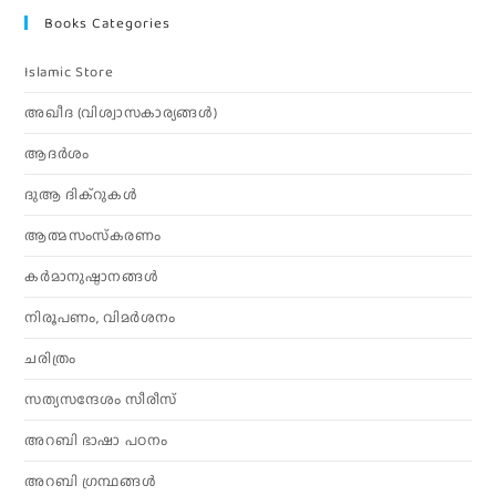
Books Categories
Islamic Store
അഖീദ (വിശ്വാസകാര്യങ്ങള്‍)
ആദര്‍ശം
ദുആ ദിക്റുകൾ
ആത്മസംസ്‌കരണം
കര്‍മാനുഷ്ഠാനങ്ങള്‍
നിരൂപണം, വിമര്‍ശനം
ചരിത്രം
സത്യസന്ദേശം സീരീസ്
അറബി ഭാഷാ പഠനം
അറബി ഗ്രന്ഥങ്ങൾ