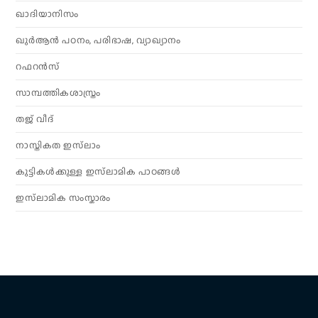
ഖാദിയാനിസം
ഖുർആൻ പഠനം, പരിഭാഷ, വ്യാഖ്യാനം
റഫറൻസ്
സാമ്പത്തികശാസ്ത്രം
തജ് വീദ്
നാസ്തികത ഇസ്‌ലാം
കുട്ടികൾക്കുള്ള ഇസ്‌ലാമിക പാഠങ്ങൾ
ഇസ്‌ലാമിക സംസ്കാരം