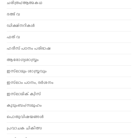
ചരിത്രം/ആത്മകഥ
ദഅ് വ
ഡിക്ഷ്നറികൾ
ഫത് വ
ഹദീസ് പഠനം പരിഭാഷ
ആരോഗ്യശാസ്ത്രം
ഇസ്‌ലാമും ശാസ്ത്രവും
ഇസ്‌ലാം പഠനം, ദർശനം
ഇസ്‌ലാമിക് ക്വിസ്
കുടുംബം/സമൂഹം
പൊതുവിഷയങ്ങൾ
പ്രവാചക ചികിത്സ