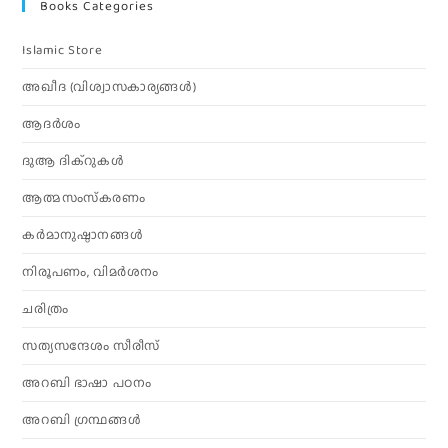
Books Categories
Islamic Store
അഖീദ (വിശ്വാസകാര്യങ്ങള്‍)
ആദര്‍ശം
ദുആ ദിക്റുകൾ
ആത്മസംസ്‌കരണം
കര്‍മാനുഷ്ഠാനങ്ങള്‍
നിരൂപണം, വിമര്‍ശനം
ചരിത്രം
സത്യസന്ദേശം സീരീസ്
അറബി ഭാഷാ പഠനം
അറബി ഗ്രന്ഥങ്ങൾ