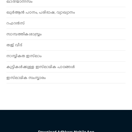
ഖാദിയാനിസം
ഖുർആൻ പഠനം, പരിഭാഷ, വ്യാഖ്യാനം
റഫറൻസ്
സാമ്പത്തികശാസ്ത്രം
തജ് വീദ്
നാസ്തികത ഇസ്‌ലാം
കുട്ടികൾക്കുള്ള ഇസ്‌ലാമിക പാഠങ്ങൾ
ഇസ്‌ലാമിക സംസ്കാരം
Download Adhkaar Mobile App