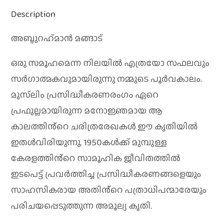
Description
അബ്ദുറഹ്‌മാൻ മങ്ങാട്
ഒരു സമൂഹമെന്ന നിലയിൽ എത്രയോ സഫലവും
സർഗാത്മകവുമായിരുന്നു നമ്മുടെ പൂർവകാലം.
മുസ്‌ലിം പ്രസിദ്ധീകരണരംഗം ഏറെ
പ്രഫുല്ലമായിരുന്ന മനോജ്ഞമായ ആ
കാലത്തിൻ്റെ ചരിത്രരേഖകൾ ഈ കൃതിയിൽ
ഇതൾവിരിയുന്നു. 1950കൾക്ക് മുമ്പുള്ള
കേരളത്തിൻ്റെ സാമൂഹിക ജീവിതത്തിൽ
ഇടപെട്ട് പ്രവർത്തിച്ച പ്രസിദ്ധീകരണങ്ങളെയും
സാഹസികരായ അതിൻ്റെ പത്രാധിപന്മാരേയും
പരിചയപ്പെടുത്തുന്ന അമൂല്യ കൃതി.