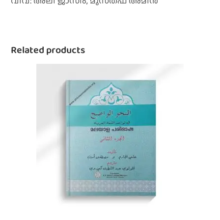
വിവ: അലി ജാസിം, മുസ്‌തഫ അമീന്‍
Related products