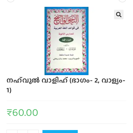
നഹ്‌വുല്‍ വാളിഹ്‌ (ഭാഗം- 2, വാള്യം-
1)
₹
60.00