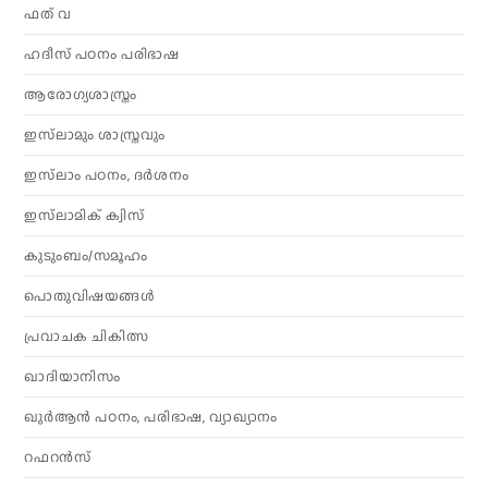
ഫത് വ
ഹദീസ് പഠനം പരിഭാഷ
ആരോഗ്യശാസ്ത്രം
ഇസ്‌ലാമും ശാസ്ത്രവും
ഇസ്‌ലാം പഠനം, ദർശനം
ഇസ്‌ലാമിക് ക്വിസ്
കുടുംബം/സമൂഹം
പൊതുവിഷയങ്ങൾ
പ്രവാചക ചികിത്സ
ഖാദിയാനിസം
ഖുർആൻ പഠനം, പരിഭാഷ, വ്യാഖ്യാനം
റഫറൻസ്