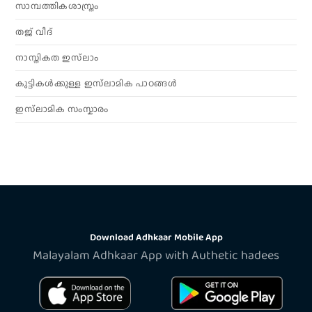
സാമ്പത്തികശാസ്ത്രം
തജ് വീദ്
നാസ്തികത ഇസ്‌ലാം
കുട്ടികൾക്കുള്ള ഇസ്‌ലാമിക പാഠങ്ങൾ
ഇസ്‌ലാമിക സംസ്കാരം
Download Adhkaar Mobile App
Malayalam Adhkaar App with Authetic hadees