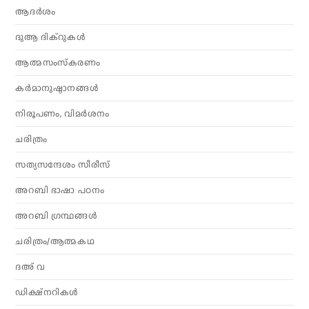
ആദര്‍ശം
ദുആ ദിക്റുകൾ
ആത്മസംസ്‌കരണം
കര്‍മാനുഷ്ഠാനങ്ങള്‍
നിരൂപണം, വിമര്‍ശനം
ചരിത്രം
സത്യസന്ദേശം സീരീസ്
അറബി ഭാഷാ പഠനം
അറബി ഗ്രന്ഥങ്ങൾ
ചരിത്രം/ആത്മകഥ
ദഅ് വ
ഡിക്ഷ്നറികൾ