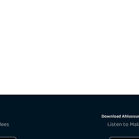
Download Ahlussun
dees
Listen to Ma