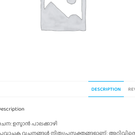
DESCRIPTION
RE
escription
രചന: ഉസ്മാൻ പാലക്കാഴി
പ്രവാചക വചനങ്ങള്‍ നിത്യപ്രസക്തങ്ങളാണ്‌; അറിവി