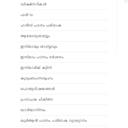
ഡിക്ഷ്നറികൾ
ഫത് വ
ഹദീസ് പഠനം പരിഭാഷ
ആരോഗ്യശാസ്ത്രം
ഇസ്‌ലാമും ശാസ്ത്രവും
ഇസ്‌ലാം പഠനം, ദർശനം
ഇസ്‌ലാമിക് ക്വിസ്
കുടുംബം/സമൂഹം
പൊതുവിഷയങ്ങൾ
പ്രവാചക ചികിത്സ
ഖാദിയാനിസം
ഖുർആൻ പഠനം, പരിഭാഷ, വ്യാഖ്യാനം