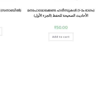
ി (സനാബിൽ)
മനഃപാഠമാക്കേണ്ട ഹദീസുകള്‍ (1-ാം ഭാഗം)
الأحاديث الصحيحة للحفظ (الجزء الأول)
₹
50.00
Add to cart