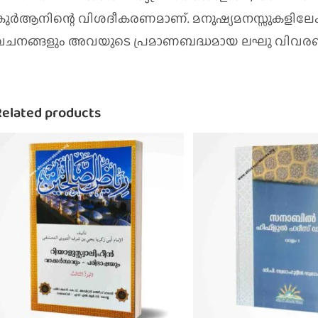
കുര്‍ആനിന്റെ വിശദീകരണമാണ്‌. മനുഷ്യമനസ്സുകളിലേക്
വചനങ്ങളും അവയുടെ പ്രമാണബദ്ധമായ ലഘു വിവരണവ
Related products