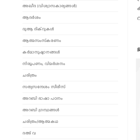
അഖീദ (വിശ്വാസകാര്യങ്ങള്‍)
ആദര്‍ശം
ദുആ ദിക്റുകൾ
ആത്മസംസ്‌കരണം
കര്‍മാനുഷ്ഠാനങ്ങള്‍
നിരൂപണം, വിമര്‍ശനം
ചരിത്രം
സത്യസന്ദേശം സീരീസ്
അറബി ഭാഷാ പഠനം
അറബി ഗ്രന്ഥങ്ങൾ
ചരിത്രം/ആത്മകഥ
ദഅ് വ