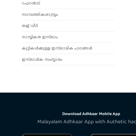
റഫറൻസ്
സാമ്പത്തികശാസ്ത്രം
തജ് വീദ്
നാസ്തികത ഇസ്‌ലാം
കുട്ടികൾക്കുള്ള ഇസ്‌ലാമിക പാഠങ്ങൾ
ഇസ്‌ലാമിക സംസ്കാരം
Download Adhkaar Mobile App
Malayalam Adhkaar App with Authetic ha