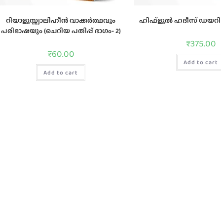
റിയാളുസ്സ്വാലിഹീന്‍ വാക്കര്‍ത്ഥവും
ഹിഫ്ളുൽ ഹദീസ് ഡയറ
പരിഭാഷയും (ചെറിയ പതിപ്പ് ഭാഗം- 2)
₹
375.00
₹
60.00
Add to cart
Add to cart