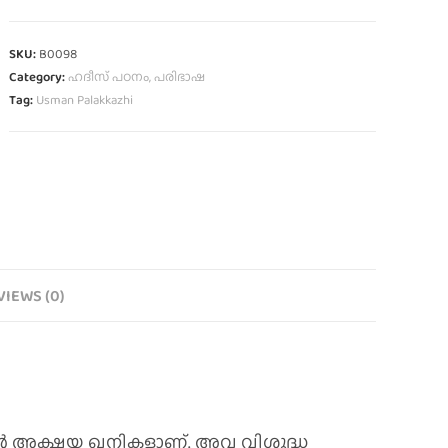
SKU:
B0098
Category:
ഹദീസ് പഠനം, പരിഭാഷ
Tag:
Usman Palakkazhi
VIEWS (0)
ന്റെ അക്ഷയ ഖനികളാണ്‌. അവ വിശുദ്ധ