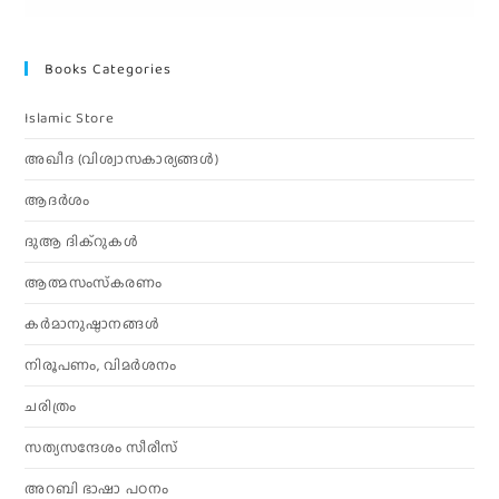
Books Categories
Islamic Store
അഖീദ (വിശ്വാസകാര്യങ്ങള്‍)
ആദര്‍ശം
ദുആ ദിക്റുകൾ
ആത്മസംസ്‌കരണം
കര്‍മാനുഷ്ഠാനങ്ങള്‍
നിരൂപണം, വിമര്‍ശനം
ചരിത്രം
സത്യസന്ദേശം സീരീസ്
അറബി ഭാഷാ പഠനം