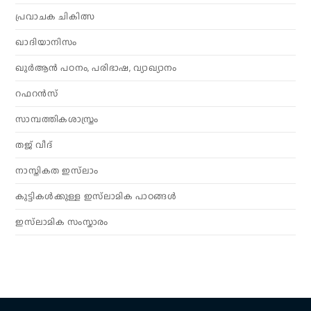
പ്രവാചക ചികിത്സ
ഖാദിയാനിസം
ഖുർആൻ പഠനം, പരിഭാഷ, വ്യാഖ്യാനം
റഫറൻസ്
സാമ്പത്തികശാസ്ത്രം
തജ് വീദ്
നാസ്തികത ഇസ്‌ലാം
കുട്ടികൾക്കുള്ള ഇസ്‌ലാമിക പാഠങ്ങൾ
ഇസ്‌ലാമിക സംസ്കാരം