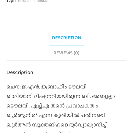
Tag:
E. N. Ibrahim moulavi
DESCRIPTION
REVIEWS (0)
Description
രചന: ഇ.എന്‍. ഇബ്രാഹിം മൗലവി
ഖാദിയാനി മിഷ്യനറിയയിരുന്ന ബി. അബ്ദുല്ലാ
മൌലവി, എച്ച്.എ തന്റെ ‘പ്രവാചകത്വം
ഖുര്‍ആനില്‍’ എന്ന കൃതിയില്‍ പതിനഞ്ച്
ഖുര്‍ആന്‍ സൂക്തങ്ഹളെ ദുര്‍വ്യാഖ്യാനിച്ച്