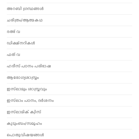
അറബി ഗ്രന്ഥങ്ങൾ
ചരിത്രം/ആത്മകഥ
ദഅ് വ
ഡിക്ഷ്നറികൾ
ഫത് വ
ഹദീസ് പഠനം പരിഭാഷ
ആരോഗ്യശാസ്ത്രം
ഇസ്‌ലാമും ശാസ്ത്രവും
ഇസ്‌ലാം പഠനം, ദർശനം
ഇസ്‌ലാമിക് ക്വിസ്
കുടുംബം/സമൂഹം
പൊതുവിഷയങ്ങൾ