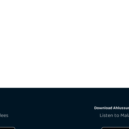
Download Ahlussun
dees
Listen to Ma