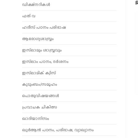
ഡിക്ഷ്നറികൾ
ഫത് വ
ഹദീസ് പഠനം പരിഭാഷ
ആരോഗ്യശാസ്ത്രം
ഇസ്‌ലാമും ശാസ്ത്രവും
ഇസ്‌ലാം പഠനം, ദർശനം
ഇസ്‌ലാമിക് ക്വിസ്
കുടുംബം/സമൂഹം
പൊതുവിഷയങ്ങൾ
പ്രവാചക ചികിത്സ
ഖാദിയാനിസം
ഖുർആൻ പഠനം, പരിഭാഷ, വ്യാഖ്യാനം