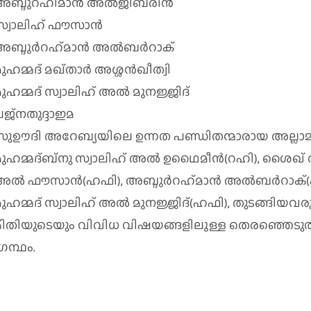
അബ്ദുറഹിമാന്‍ അല്‍ജിബ്‌രീന്‍
സ്വാലിഹ്‌ ഫൗസാന്‍
ബ്ദുര്‍റഹ്‌മാന്‍ അല്‍ബര്‍റാക്‌
ുഹമ്മദ്‌ മഖ്‌താര്‍ അശ്ശന്‍ഖീത്വി
ുഹമ്മദ്‌ സ്വാലിഹ്‌ അല്‍ മുനജ്ജിദ്‌
ജ്‌നതുദ്ദാഇമ
സുഊദി അറേബ്യയിലെ ഉന്നത പണ്ഡിതന്മാരായ അല്ലാമാ
ുഹമ്മദ്‌ബ്‌നു സ്വാലിഹ്‌ അല്‍ ഉഥൈമീന്‍(റഹി), ശൈഖ്‌ അ
ല്‍ ഫൗസാന്‍(ഹഫി), അബ്ദുര്‍റഹ്‌മാന്‍ അല്‍ബര്‍റാക്‌(ഹഫ
ുഹമ്മദ്‌ സ്വാലിഹ്‌ അല്‍ മുനജ്ജിദ്‌(ഹഫി), തുടങ്ങിയ
മിതിയുടെയും വിവിധ വിഷയങ്ങളിലുള്ള തെരഞ്ഞെടു
്രന്ഥം.