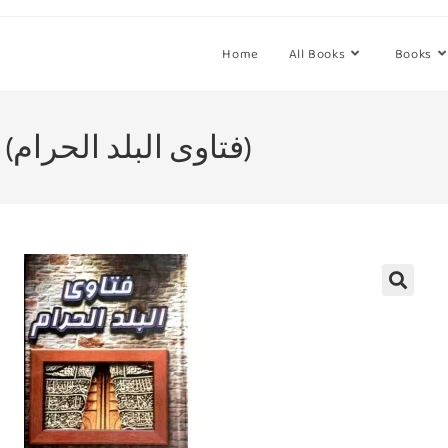
Home
All Books
Books
ഫതാവല്‍ ബലദില്‍ ഹറാം (فتاوى البلد الحرام)