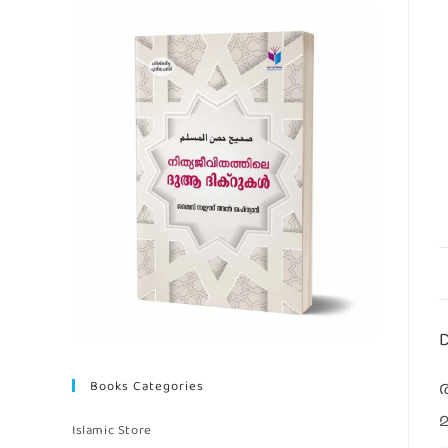
D
Books Categories
മ
Islamic Store