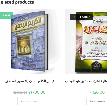
Related products
SALE!
OUT OF STOCK
لية لشيخ محمد بن عبد الوهاب
تيسير الكلام المنان (التفسير السعدي)
₹
1,700.00
₹
420.00
₹
2,500.00
Add to cart
Read more