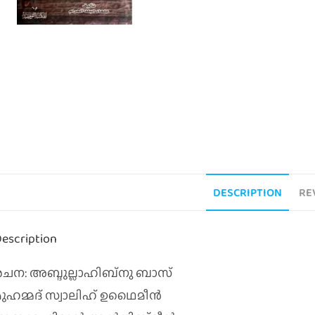
DESCRIPTION
RE
escription
രചന: അബ്ദുല്ലാഹിബ്‌നു ബാസ്‌
ുഹമ്മദ്‌ സ്വാലിഹ്‌ ഉഥൈമീന്‍