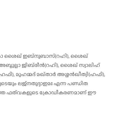
 ശൈഖ്‌ ഇബ്‌നുബാസ്‌(റഹി), ശൈഖ്‌
ബ്ദുല്ലാ ജിബ്‌രീന്‍(റഹി), ശൈഖ്‌ സ്വാലിഹ്‌
ി), മുഹമ്മദ്‌ മഖ്‌താര്‍ അശ്ശന്‍ഖീത്വി(ഹഫി),
വരുടെയും ലജ്‌നതുദ്ദാഇമഃ എന്ന പണ്ഡിത
ത്ത ഫത്‌വകളുടെ ക്രോഡീകരണമാണ്‌ ഈ