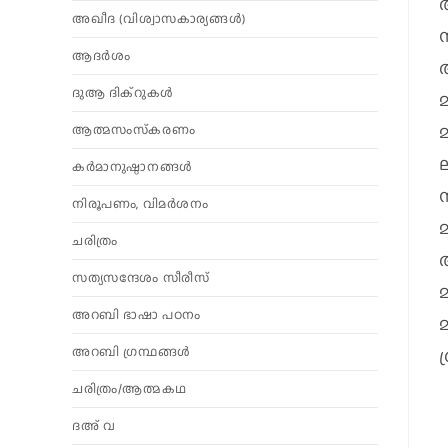
അഖീദ (വിശ്വാസകാര്യങ്ങള്‍)
ആദര്‍ശം
അ
ദുആ ദിക്റുകൾ
മ
മ
ആത്മസംസ്‌കരണം
ല
കര്‍മാനുഷ്ഠാനങ്ങള്‍
നിരൂപണം, വിമര്‍ശനം
മ
ചരിത്രം
അ
സത്യസന്ദേശം സീരീസ്
മ
അറബി ഭാഷാ പഠനം
അറബി ഗ്രന്ഥങ്ങൾ
ഗ
ചരിത്രം/ആത്മകഥ
ദഅ് വ