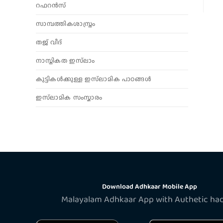
റഫറൻസ്
സാമ്പത്തികശാസ്ത്രം
തജ് വീദ്
നാസ്തികത ഇസ്‌ലാം
കുട്ടികൾക്കുള്ള ഇസ്‌ലാമിക പാഠങ്ങൾ
ഇസ്‌ലാമിക സംസ്കാരം
Download Adhkaar Mobile App
Malayalam Adhkaar App with Authetic ha