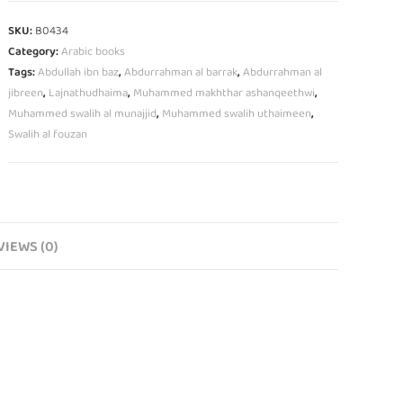
SKU:
B0434
Category:
Arabic books
Tags:
Abdullah ibn baz
,
Abdurrahman al barrak
,
Abdurrahman al
jibreen
,
Lajnathudhaima
,
Muhammed makhthar ashanqeethwi
,
Muhammed swalih al munajjid
,
Muhammed swalih uthaimeen
,
Swalih al fouzan
VIEWS (0)