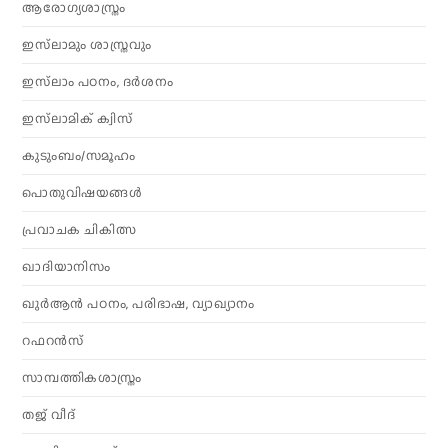
ആരോഗ്യശാസ്ത്രം
ഇസ്‌ലാമും ശാസ്ത്രവും
ഇസ്‌ലാം പഠനം, ദർശനം
ഇസ്‌ലാമിക് ക്വിസ്
കുടുംബം/സമൂഹം
പൊതുവിഷയങ്ങൾ
പ്രവാചക ചികിത്സ
ഖാദിയാനിസം
ഖുർആൻ പഠനം, പരിഭാഷ, വ്യാഖ്യാനം
റഫറൻസ്
സാമ്പത്തികശാസ്ത്രം
തജ് വീദ്