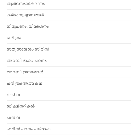
ആത്മസംസ്‌കരണം
കര്‍മാനുഷ്ഠാനങ്ങള്‍
നിരൂപണം, വിമര്‍ശനം
ചരിത്രം
സത്യസന്ദേശം സീരീസ്
അറബി ഭാഷാ പഠനം
അറബി ഗ്രന്ഥങ്ങൾ
ചരിത്രം/ആത്മകഥ
ദഅ് വ
ഡിക്ഷ്നറികൾ
ഫത് വ
ഹദീസ് പഠനം പരിഭാഷ