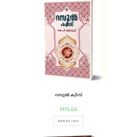
റസൂൽ ക്വിസ്
₹
175.00
Add to cart