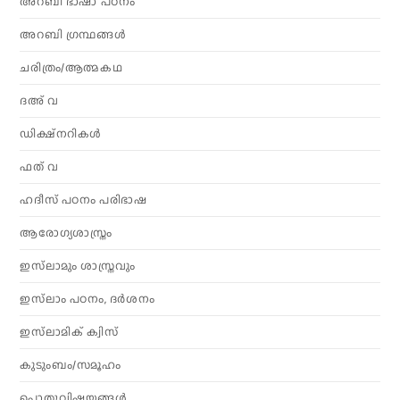
അറബി ഭാഷാ പഠനം
അറബി ഗ്രന്ഥങ്ങൾ
ചരിത്രം/ആത്മകഥ
ദഅ് വ
ഡിക്ഷ്നറികൾ
ഫത് വ
ഹദീസ് പഠനം പരിഭാഷ
ആരോഗ്യശാസ്ത്രം
ഇസ്‌ലാമും ശാസ്ത്രവും
ഇസ്‌ലാം പഠനം, ദർശനം
ഇസ്‌ലാമിക് ക്വിസ്
കുടുംബം/സമൂഹം
പൊതുവിഷയങ്ങൾ