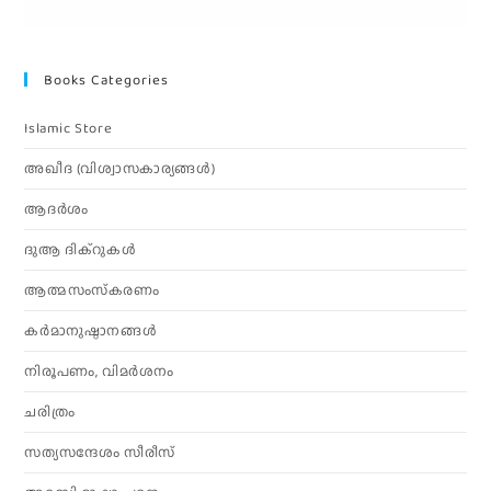
Books Categories
Islamic Store
അഖീദ (വിശ്വാസകാര്യങ്ങള്‍)
ആദര്‍ശം
ദുആ ദിക്റുകൾ
ആത്മസംസ്‌കരണം
കര്‍മാനുഷ്ഠാനങ്ങള്‍
നിരൂപണം, വിമര്‍ശനം
ചരിത്രം
സത്യസന്ദേശം സീരീസ്