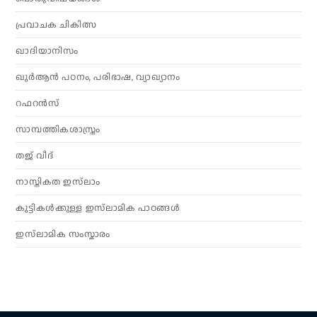
പ്രവാചക ചികിത്സ
ഖാദിയാനിസം
ഖുർആൻ പഠനം, പരിഭാഷ, വ്യാഖ്യാനം
റഫറൻസ്
സാമ്പത്തികശാസ്ത്രം
തജ് വീദ്
നാസ്തികത ഇസ്‌ലാം
കുട്ടികൾക്കുള്ള ഇസ്‌ലാമിക പാഠങ്ങൾ
ഇസ്‌ലാമിക സംസ്കാരം