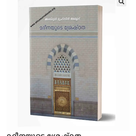
മദീനയുടെ ശ്രേഷ്‌ഠത