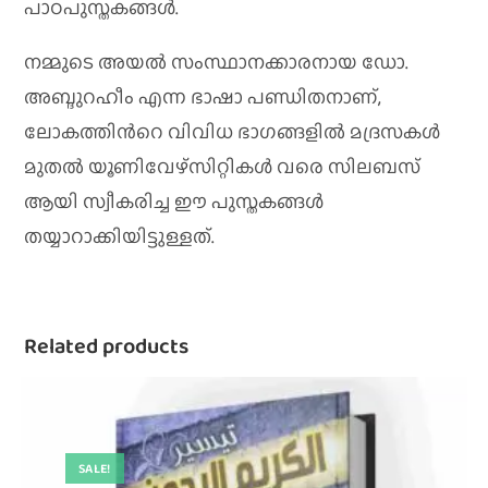
പാഠപുസ്തകങ്ങൾ.
നമ്മുടെ അയൽ സംസ്ഥാനക്കാരനായ ഡോ.
അബ്ദുറഹീം എന്ന ഭാഷാ പണ്ഡിതനാണ്,
ലോകത്തിൻറെ വിവിധ ഭാഗങ്ങളിൽ മദ്രസകൾ
മുതൽ യൂണിവേഴ്സിറ്റികൾ വരെ സിലബസ്
ആയി സ്വീകരിച്ച ഈ പുസ്തകങ്ങൾ
തയ്യാറാക്കിയിട്ടുള്ളത്.
Related products
SALE!