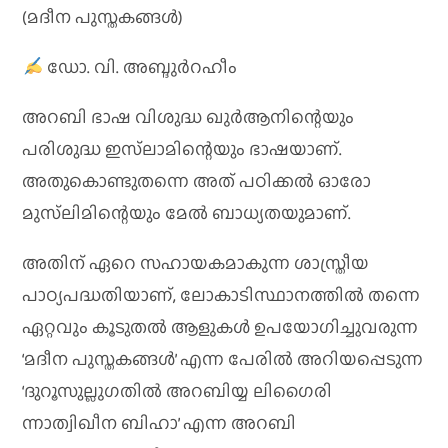
(മദീന പുസ്തകങ്ങൾ)
ഡോ. വി. അബ്ദുർറഹീം
അറബി ഭാഷ വിശുദ്ധ ഖുർആനിന്റെയും
പരിശുദ്ധ ഇസ്‌ലാമിന്റെയും ഭാഷയാണ്.
അതുകൊണ്ടുതന്നെ അത് പഠിക്കൽ ഓരോ
മുസ്‌ലിമിന്റെയും മേൽ ബാധ്യതയുമാണ്.
അതിന് ഏറെ സഹായകമാകുന്ന ശാസ്ത്രീയ
പാഠ്യപദ്ധതിയാണ്, ലോകാടിസ്ഥാനത്തിൽ തന്നെ
ഏറ്റവും കൂടുതൽ ആളുകൾ ഉപയോഗിച്ചുവരുന്ന
‘മദീന പുസ്തകങ്ങൾ’ എന്ന പേരിൽ അറിയപ്പെടുന്ന
‘ദുറൂസുല്ലുഗതിൽ അറബിയ്യ ലിഗൈരി
ന്നാത്വിഖീന ബിഹാ’ എന്ന അറബി