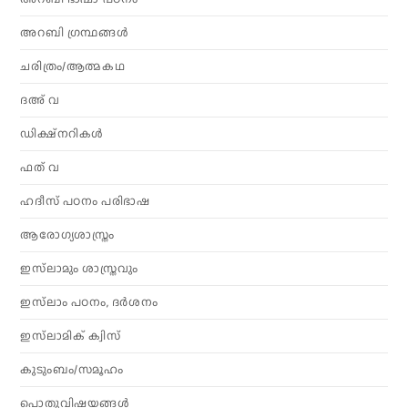
അറബി ഗ്രന്ഥങ്ങൾ
ചരിത്രം/ആത്മകഥ
ദഅ് വ
ഡിക്ഷ്നറികൾ
ഫത് വ
ഹദീസ് പഠനം പരിഭാഷ
ആരോഗ്യശാസ്ത്രം
ഇസ്‌ലാമും ശാസ്ത്രവും
ഇസ്‌ലാം പഠനം, ദർശനം
ഇസ്‌ലാമിക് ക്വിസ്
കുടുംബം/സമൂഹം
പൊതുവിഷയങ്ങൾ