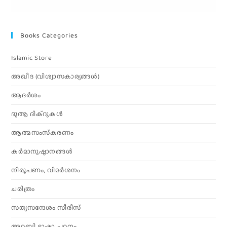
Books Categories
Islamic Store
അഖീദ (വിശ്വാസകാര്യങ്ങള്‍)
ആദര്‍ശം
ദുആ ദിക്റുകൾ
ആത്മസംസ്‌കരണം
കര്‍മാനുഷ്ഠാനങ്ങള്‍
നിരൂപണം, വിമര്‍ശനം
ചരിത്രം
സത്യസന്ദേശം സീരീസ്
അറബി ഭാഷാ പഠനം