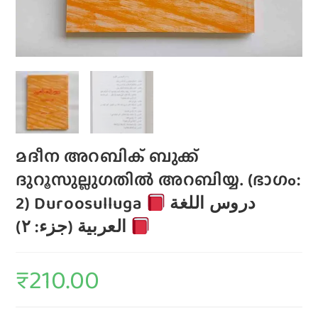
മദീന അറബിക് ബുക്ക്
ദുറൂസുല്ലുഗതിൽ അറബിയ്യ. (ഭാഗം:
2) Duroosulluga
دروس اللغة
العربية (جزء: ٢)
₹
210.00