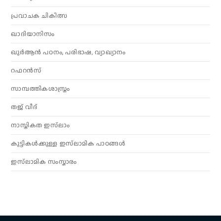
പ്രവാചക ചികിത്സ
ഖാദിയാനിസം
ഖുർആൻ പഠനം, പരിഭാഷ, വ്യാഖ്യാനം
റഫറൻസ്
സാമ്പത്തികശാസ്ത്രം
തജ് വീദ്
നാസ്തികത ഇസ്‌ലാം
കുട്ടികൾക്കുള്ള ഇസ്‌ലാമിക പാഠങ്ങൾ
ഇസ്‌ലാമിക സംസ്കാരം