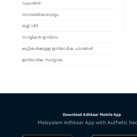
റഫറൻസ്
സാമ്പത്തികശാസ്ത്രം
തജ് വീദ്
നാസ്തികത ഇസ്‌ലാം
കുട്ടികൾക്കുള്ള ഇസ്‌ലാമിക പാഠങ്ങൾ
ഇസ്‌ലാമിക സംസ്കാരം
Download Adhkaar Mobile App
Malayalam Adhkaar App with Authetic ha