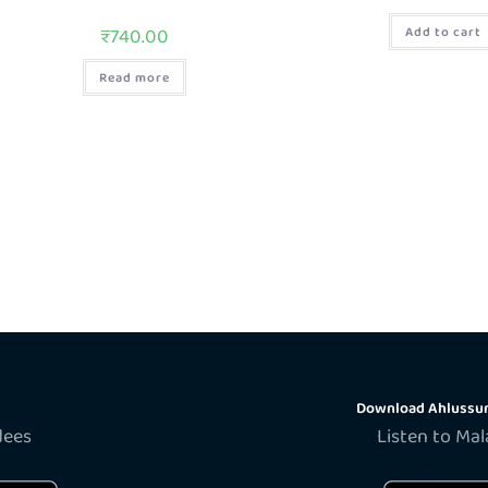
₹
740.00
Add to cart
Read more
Download Ahlussun
dees
Listen to Ma