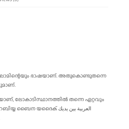
‌ലാമിന്റെയും ഭാഷയാണ്. അതുകൊണ്ടുതന്നെ
ുമാണ്.
യാണ്, ലോകാടിസ്ഥാനത്തിൽ തന്നെ ഏറ്റവും
കൂടുതൽ ആളുകൾ ഉപയോഗിച്ചുവരുന്നതാണ് ‘അൽ അറബിയ്യ ബൈന യദൈക് العربية بين يديك
.