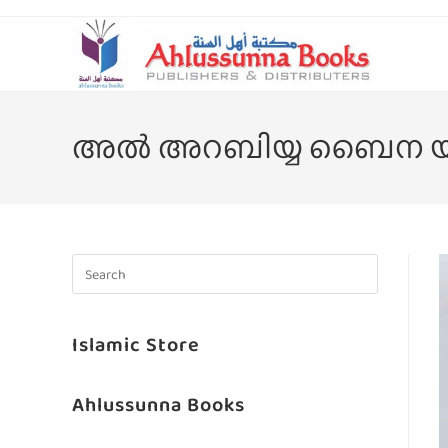
അൽ അറബിയ്യ ബൈന യദൈ
Islamic Store
Ahlussunna Books