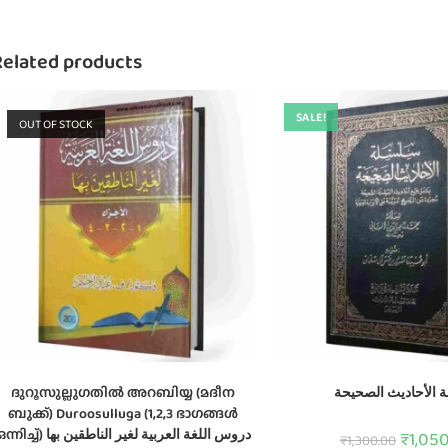
Related products
SALE!
OUT OF STOCK
ദുറൂസുല്ലുഗതിൽ അറബിയ്യ (മദീന
 الأحاديث الصحيحة
ബുക്ക്) Duroosulluga (1,2,3 ഭാഗങ്ങൾ
ഒന്നിച്ച്) دروس اللغة العربية لغير الناطقين بها
₹
1,05
₹
1,300.00