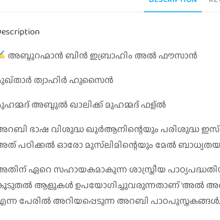
escription
അബ്ദുറഹ്മാൻ ബിൻ ഇബ്രാഹിം അൽ ഫൗസാൻ
മുഖ്താർ ത്വാഹിർ ഹുസൈൻ
മുഹമ്മദ് അബ്ദുൽ ഖാലിക്ക് മുഹമ്മദ് ഫള്ൽ
അറബി ഭാഷ വിശുദ്ധ ഖുർആനിന്റെയും പരിശുദ്ധ ഇസ്
അത് പഠിക്കൽ ഓരോ മുസ്‌ലിമിന്റെയും മേൽ ബാധ്യതയ
അതിന് ഏറെ സഹായകമാകുന്ന ശാസ്ത്രീയ പാഠ്യപദ്ധതി
എന്ന പേരിൽ അറിയപ്പെടുന്ന അറബി പാഠപുസ്തകങ്ങൾ