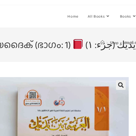
Home
All Books
Books
ക് (ഭാഗം: 1)
>
Shop
>
അൽ അ