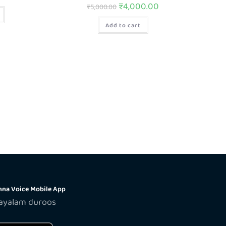
₹
4,000.00
₹
5,000.00
Add to cart
na Voice Mobile App
layalam duroos