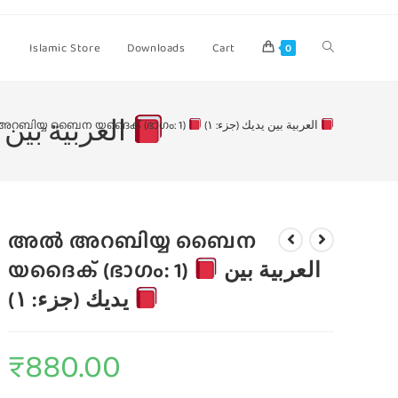
Islamic Store
Downloads
Cart
0
العربية بين يديك (جزء: ١)
റബിയ്യ ബൈന യദൈക് (ഭാഗം: 1)
العربية بين يديك (جزء: ١)
അൽ അറബിയ്യ ബൈന
യദൈക് (ഭാഗം: 1)
العربية بين
يديك (جزء: ١)
₹
880.00