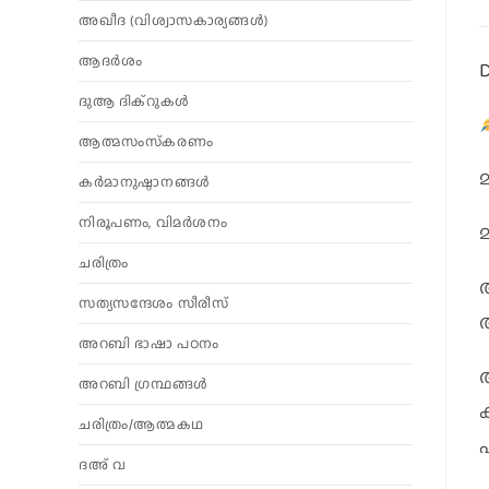
അഖീദ (വിശ്വാസകാര്യങ്ങള്‍)
ആദര്‍ശം
D
ദുആ ദിക്റുകൾ
ആത്മസംസ്‌കരണം
കര്‍മാനുഷ്ഠാനങ്ങള്‍
നിരൂപണം, വിമര്‍ശനം
ചരിത്രം
സത്യസന്ദേശം സീരീസ്
അറബി ഭാഷാ പഠനം
അറബി ഗ്രന്ഥങ്ങൾ
ചരിത്രം/ആത്മകഥ
ദഅ് വ