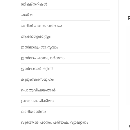
ഡിക്ഷ്നറികൾ
ഫത് വ
ഹദീസ് പഠനം പരിഭാഷ
ആരോഗ്യശാസ്ത്രം
ഇസ്‌ലാമും ശാസ്ത്രവും
ഇസ്‌ലാം പഠനം, ദർശനം
ഇസ്‌ലാമിക് ക്വിസ്
കുടുംബം/സമൂഹം
പൊതുവിഷയങ്ങൾ
പ്രവാചക ചികിത്സ
ഖാദിയാനിസം
ഖുർആൻ പഠനം, പരിഭാഷ, വ്യാഖ്യാനം