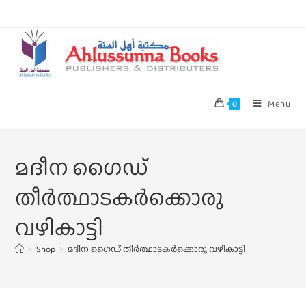
Menu
0
മദീന ഗൈഡ്
തീർത്ഥാടകർക്കൊരു
വഴികാട്ടി
>
Shop
>
മദീന ഗൈഡ് തീർത്ഥാടകർക്കൊരു വഴികാട്ടി