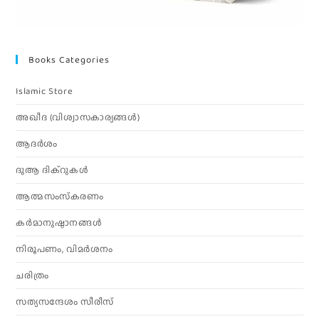
Books Categories
Islamic Store
അഖീദ (വിശ്വാസകാര്യങ്ങള്‍)
ആദര്‍ശം
ദുആ ദിക്റുകൾ
ആത്മസംസ്‌കരണം
കര്‍മാനുഷ്ഠാനങ്ങള്‍
നിരൂപണം, വിമര്‍ശനം
ചരിത്രം
സത്യസന്ദേശം സീരീസ്