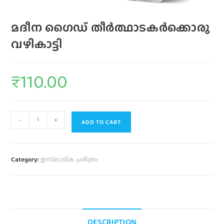
മദീന ഗൈഡ് തീർത്ഥാടകർക്കൊരു
വഴികാട്ടി
₹
110.00
-
+
ADD TO CART
Category:
ഇസ്‌ലാമിക ചരിത്രം
DESCRIPTION