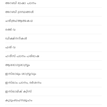
അറബി ഭാഷാ പഠനം
അറബി ഗ്രന്ഥങ്ങൾ
ചരിത്രം/ആത്മകഥ
ദഅ് വ
ഡിക്ഷ്നറികൾ
ഫത് വ
ഹദീസ് പഠനം പരിഭാഷ
ആരോഗ്യശാസ്ത്രം
ഇസ്‌ലാമും ശാസ്ത്രവും
ഇസ്‌ലാം പഠനം, ദർശനം
ഇസ്‌ലാമിക് ക്വിസ്
കുടുംബം/സമൂഹം