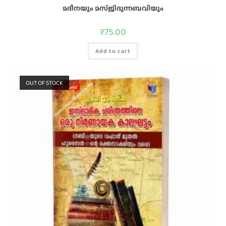
മദീനയും മസ്‌ജിദുന്നബവിയും
₹
75.00
Add to cart
OUT OF STOCK