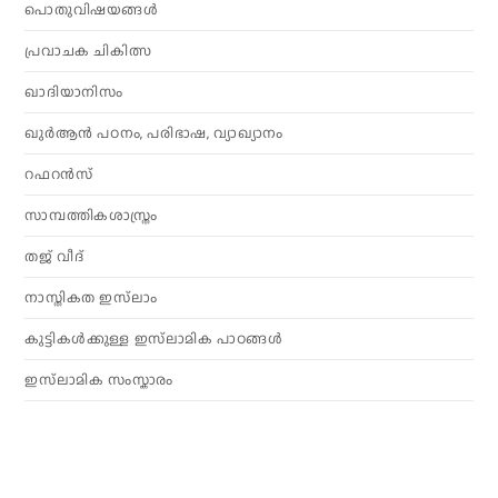
പൊതുവിഷയങ്ങൾ
പ്രവാചക ചികിത്സ
ഖാദിയാനിസം
ഖുർആൻ പഠനം, പരിഭാഷ, വ്യാഖ്യാനം
റഫറൻസ്
സാമ്പത്തികശാസ്ത്രം
തജ് വീദ്
നാസ്തികത ഇസ്‌ലാം
കുട്ടികൾക്കുള്ള ഇസ്‌ലാമിക പാഠങ്ങൾ
ഇസ്‌ലാമിക സംസ്കാരം