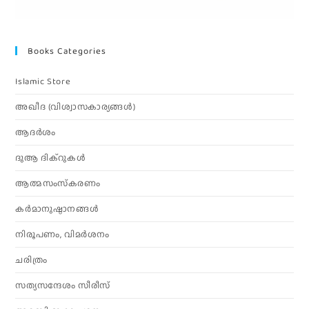
Books Categories
Islamic Store
അഖീദ (വിശ്വാസകാര്യങ്ങള്‍)
ആദര്‍ശം
ദുആ ദിക്റുകൾ
ആത്മസംസ്‌കരണം
കര്‍മാനുഷ്ഠാനങ്ങള്‍
നിരൂപണം, വിമര്‍ശനം
ചരിത്രം
സത്യസന്ദേശം സീരീസ്