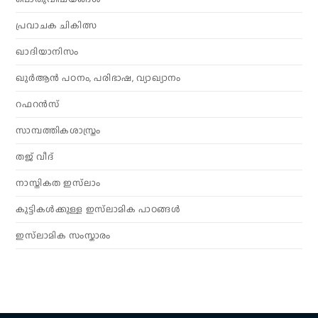
പ്രവാചക ചികിത്സ
ഖാദിയാനിസം
ഖുർആൻ പഠനം, പരിഭാഷ, വ്യാഖ്യാനം
റഫറൻസ്
സാമ്പത്തികശാസ്ത്രം
തജ് വീദ്
നാസ്തികത ഇസ്‌ലാം
കുട്ടികൾക്കുള്ള ഇസ്‌ലാമിക പാഠങ്ങൾ
ഇസ്‌ലാമിക സംസ്കാരം