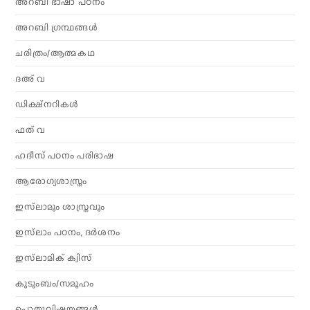
അറബി ഭാഷാ പഠനം
അറബി ഗ്രന്ഥങ്ങൾ
ചരിത്രം/ആത്മകഥ
ദഅ് വ
ഡിക്ഷ്നറികൾ
ഫത് വ
ഹദീസ് പഠനം പരിഭാഷ
ആരോഗ്യശാസ്ത്രം
ഇസ്‌ലാമും ശാസ്ത്രവും
ഇസ്‌ലാം പഠനം, ദർശനം
ഇസ്‌ലാമിക് ക്വിസ്
കുടുംബം/സമൂഹം
പൊതുവിഷയങ്ങൾ