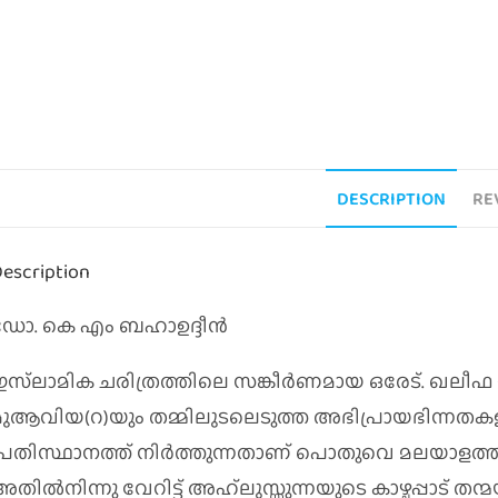
DESCRIPTION
RE
escription
ഡോ. കെ എം ബഹാഉദ്ദീൻ
ഇസ്‌ലാമിക ചരിത്രത്തിലെ സങ്കീര്‍ണമായ ഒരേട്. ഖലീഫ
മുആവിയ(റ)യും തമ്മിലുടലെടുത്ത അഭിപ്രായഭിന്നത
പ്രതിസ്ഥാനത്ത് നിര്‍ത്തുന്നതാണ് പൊതുവെ മലയാളത്
തില്‍നിന്നു വേറിട്ട് അഹ്‌ലുസ്സുന്നയുടെ കാഴ്ചപ്പാട് 