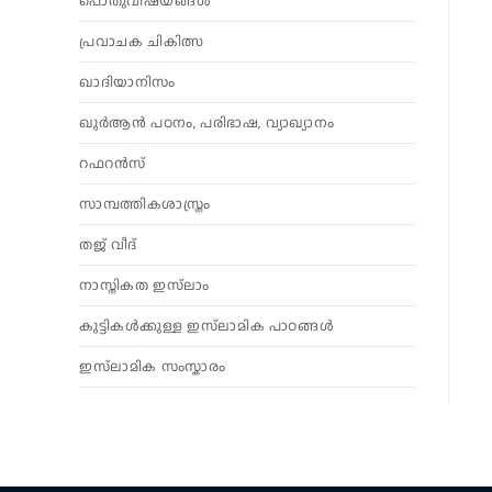
പൊതുവിഷയങ്ങൾ
പ്രവാചക ചികിത്സ
ഖാദിയാനിസം
ഖുർആൻ പഠനം, പരിഭാഷ, വ്യാഖ്യാനം
റഫറൻസ്
സാമ്പത്തികശാസ്ത്രം
തജ് വീദ്
നാസ്തികത ഇസ്‌ലാം
കുട്ടികൾക്കുള്ള ഇസ്‌ലാമിക പാഠങ്ങൾ
ഇസ്‌ലാമിക സംസ്കാരം