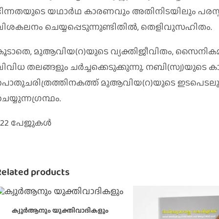
ഭിന്നതയുടെ യഥാര്‍ഥ കാരണവും അതിനിടയിലും പരസ്പ
വിശകലനം ചെയ്യപ്പെടുന്നുണ്ടിതില്‍, തെളിവുസഹിതം.
കൂടാതെ, മുആവിയ(റ)യുടെ വ്യക്തിജീവിതം, സൈനികമുന
ിവിധ തലങ്ങളും ചര്‍ച്ചക്കെടുക്കുന്നു. നബി(സ്വ)യുടെ കാ
പൊതുചരിത്രത്തിനകത്ത് മുആവിയ(റ)യുടെ ഇടപെടലുകള
െയ്യുന്നഗ്രന്ഥം.
222 പേജുകൾ
Related products
ക്വുര്‍ആനും യുക്തിവാദികളും