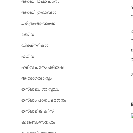
അറബി ഭാഷാ പഠനം
അറബി ഗ്രന്ഥങ്ങൾ
ചരിത്രം/ആത്മകഥ
ദഅ് വ
വ
ഡിക്ഷ്നറികൾ
ഫത് വ
ച
ഹദീസ് പഠനം പരിഭാഷ
ആരോഗ്യശാസ്ത്രം
ഇസ്‌ലാമും ശാസ്ത്രവും
ഇസ്‌ലാം പഠനം, ദർശനം
ഇസ്‌ലാമിക് ക്വിസ്
കുടുംബം/സമൂഹം