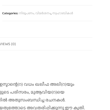
Categories:
നിരൂപണം, വിമര്‍ശനം
,
സ്വഹാബികൾ
VIEWS (0)
 ഉസ്മാന്റെ(റ) വധം ഖലീഫ അലി(റ)യും
കളുടെ പരിസരം, മുആവിയ(റ)യെ
തില്‍ അതുസംബന്ധിച്ച രചനകള്‍.
തന്മയത്വത്തോടെ അവതരിപ്പിക്കുന്നു ഈ കൃതി.