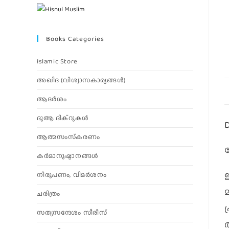
Books Categories
Islamic Store
അഖീദ (വിശ്വാസകാര്യങ്ങള്‍)
ആദര്‍ശം
ദുആ ദിക്റുകൾ
D
ആത്മസംസ്‌കരണം
കര്‍മാനുഷ്ഠാനങ്ങള്‍
നിരൂപണം, വിമര്‍ശനം
ചരിത്രം
സത്യസന്ദേശം സീരീസ്
അ