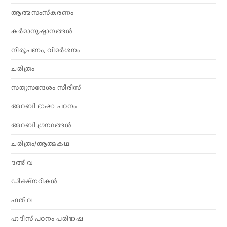
ആത്മസംസ്‌കരണം
കര്‍മാനുഷ്ഠാനങ്ങള്‍
നിരൂപണം, വിമര്‍ശനം
ചരിത്രം
സത്യസന്ദേശം സീരീസ്
അറബി ഭാഷാ പഠനം
അറബി ഗ്രന്ഥങ്ങൾ
ചരിത്രം/ആത്മകഥ
ദഅ് വ
ഡിക്ഷ്നറികൾ
ഫത് വ
ഹദീസ് പഠനം പരിഭാഷ