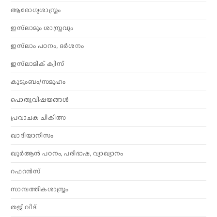
ആരോഗ്യശാസ്ത്രം
ഇസ്‌ലാമും ശാസ്ത്രവും
ഇസ്‌ലാം പഠനം, ദർശനം
ഇസ്‌ലാമിക് ക്വിസ്
കുടുംബം/സമൂഹം
പൊതുവിഷയങ്ങൾ
പ്രവാചക ചികിത്സ
ഖാദിയാനിസം
ഖുർആൻ പഠനം, പരിഭാഷ, വ്യാഖ്യാനം
റഫറൻസ്
സാമ്പത്തികശാസ്ത്രം
തജ് വീദ്