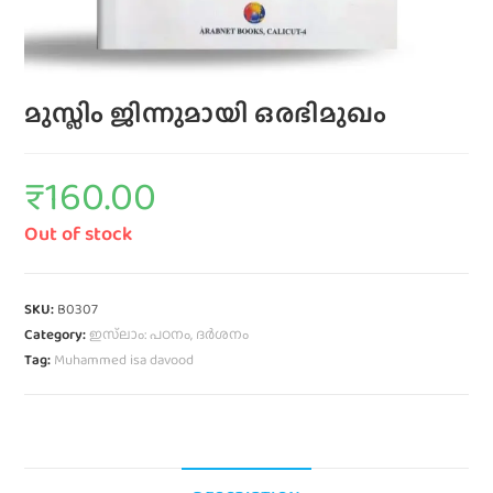
മുസ്ലിം ജിന്നുമായി ഒരഭിമുഖം
₹
160.00
Out of stock
SKU:
B0307
Category:
ഇസ്‌ലാം: പഠനം, ദർശനം
Tag:
Muhammed isa davood