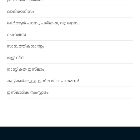
ഖാദിയാനിസം
ഖുർആൻ പഠനം, പരിഭാഷ, വ്യാഖ്യാനം
റഫറൻസ്
സാമ്പത്തികശാസ്ത്രം
തജ് വീദ്
നാസ്തികത ഇസ്‌ലാം
കുട്ടികൾക്കുള്ള ഇസ്‌ലാമിക പാഠങ്ങൾ
ഇസ്‌ലാമിക സംസ്കാരം