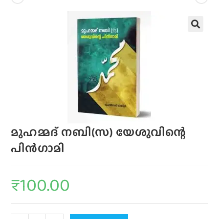
മുഹമ്മദ്‌ നബി(സ) യേശുവിന്റെ
പിന്‍ഗാമി
₹
100.00