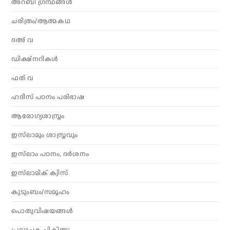
അറബി ഗ്രന്ഥങ്ങൾ
ചരിത്രം/ആത്മകഥ
ദഅ് വ
ഡിക്ഷ്നറികൾ
ഫത് വ
ഹദീസ് പഠനം പരിഭാഷ
ആരോഗ്യശാസ്ത്രം
ഇസ്‌ലാമും ശാസ്ത്രവും
ഇസ്‌ലാം പഠനം, ദർശനം
ഇസ്‌ലാമിക് ക്വിസ്
കുടുംബം/സമൂഹം
പൊതുവിഷയങ്ങൾ
പ്രവാചക ചികിത്സ