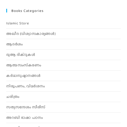
Books Categories
Islamic Store
അഖീദ (വിശ്വാസകാര്യങ്ങള്‍)
ആദര്‍ശം
ദുആ ദിക്റുകൾ
ആത്മസംസ്‌കരണം
കര്‍മാനുഷ്ഠാനങ്ങള്‍
നിരൂപണം, വിമര്‍ശനം
ചരിത്രം
സത്യസന്ദേശം സീരീസ്
അറബി ഭാഷാ പഠനം