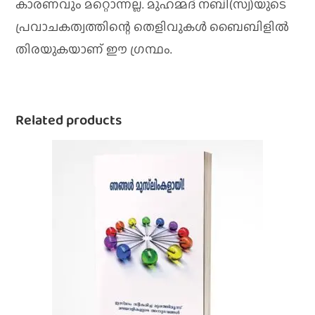
കാരണവും മറ്റൊന്നല്ല. മുഹമ്മദ്‌ നബി(സ്വ)യുടെ
പ്രവാചകത്വത്തിന്റെ തെളിവുകള്‍ ബൈബിളില്‍
തിരയുകയാണ്‌ ഈ ഗ്രന്ഥം.
Related products