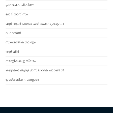
പ്രവാചക ചികിത്സ
ഖാദിയാനിസം
ഖുർആൻ പഠനം, പരിഭാഷ, വ്യാഖ്യാനം
റഫറൻസ്
സാമ്പത്തികശാസ്ത്രം
തജ് വീദ്
നാസ്തികത ഇസ്‌ലാം
കുട്ടികൾക്കുള്ള ഇസ്‌ലാമിക പാഠങ്ങൾ
ഇസ്‌ലാമിക സംസ്കാരം