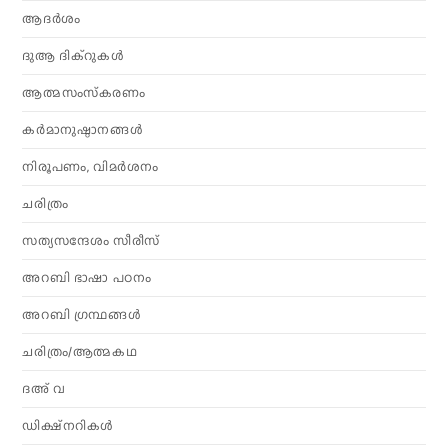
ആദര്‍ശം
ദുആ ദിക്റുകൾ
ആത്മസംസ്‌കരണം
കര്‍മാനുഷ്ഠാനങ്ങള്‍
നിരൂപണം, വിമര്‍ശനം
ചരിത്രം
സത്യസന്ദേശം സീരീസ്
അറബി ഭാഷാ പഠനം
അറബി ഗ്രന്ഥങ്ങൾ
ചരിത്രം/ആത്മകഥ
ദഅ് വ
ഡിക്ഷ്നറികൾ