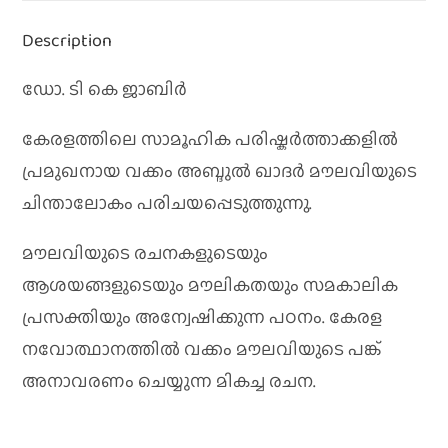
Description
ഡോ. ടി കെ ജാബിർ
കേരളത്തിലെ സാമൂഹിക പരിഷ്കർത്താക്കളിൽ
പ്രമുഖനായ വക്കം അബ്ദുൽ ഖാദർ മൗലവിയുടെ
ചിന്താലോകം പരിചയപ്പെടുത്തുന്നു.
മൗലവിയുടെ രചനകളുടെയും
ആശയങ്ങളുടെയും മൗലികതയും സമകാലിക
പ്രസക്തിയും അന്വേഷിക്കുന്ന പഠനം. കേരള
നവോത്ഥാനത്തിൽ വക്കം മൗലവിയുടെ പങ്ക്
അനാവരണം ചെയ്യുന്ന മികച്ച രചന.