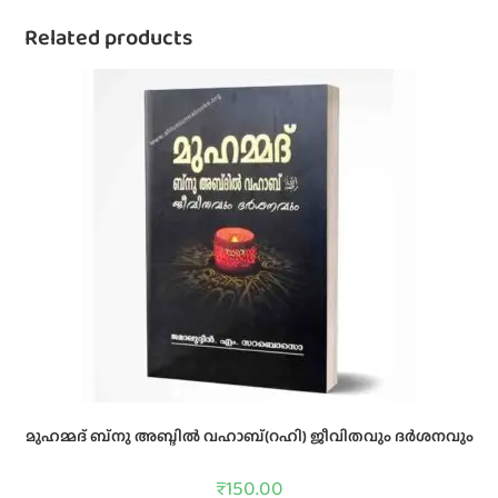
Related products
മുഹമ്മദ്‌ ബ്‌നു അബ്ദില്‍ വഹാബ്‌(റഹി) ജീവിതവും ദര്‍ശനവും
₹
150.00