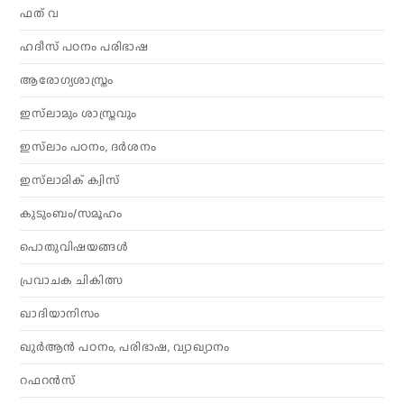
ഫത് വ
ഹദീസ് പഠനം പരിഭാഷ
ആരോഗ്യശാസ്ത്രം
ഇസ്‌ലാമും ശാസ്ത്രവും
ഇസ്‌ലാം പഠനം, ദർശനം
ഇസ്‌ലാമിക് ക്വിസ്
കുടുംബം/സമൂഹം
പൊതുവിഷയങ്ങൾ
പ്രവാചക ചികിത്സ
ഖാദിയാനിസം
ഖുർആൻ പഠനം, പരിഭാഷ, വ്യാഖ്യാനം
റഫറൻസ്