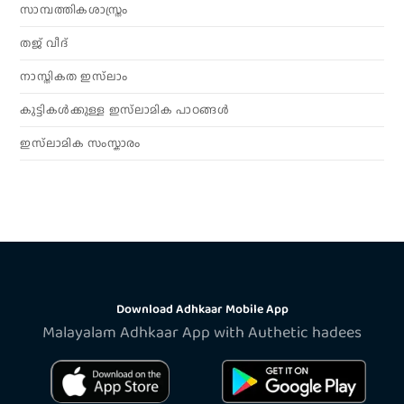
സാമ്പത്തികശാസ്ത്രം
തജ് വീദ്
നാസ്തികത ഇസ്‌ലാം
കുട്ടികൾക്കുള്ള ഇസ്‌ലാമിക പാഠങ്ങൾ
ഇസ്‌ലാമിക സംസ്കാരം
Download Adhkaar Mobile App
Malayalam Adhkaar App with Authetic hadees