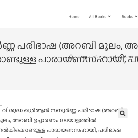
Home
All Books
Books
ണ്ണ പരിഭാഷ (അറബി മൂലം, അ
ണ്ടുള്ള പാരായണസഹായി, പര
>
Shop
>
വിശുദ്ധ ഖുർആൻ സമ്പൂ