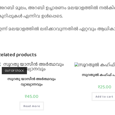
അറബി മൂലം, അറബി ഉച്ചാരണം മലയാളത്തിൽ നൽകി
കുറിപ്പുകൾ എന്നിവ ഉൾപ്പെടെ.
ഇന്ന്‌ മലയാളത്തില്‍ ലഭിക്കാവുന്നതില്‍ ഏറ്റവും ആധ
Related products
OUT OF STOCK
സൂറതുൽ കഹ്ഫ് 
സൂറതു യാസീന്‍ അര്‍ത്ഥവും
വ്യാഖ്യാനവും
₹
25.00
₹
45.00
Add to cart
Read more