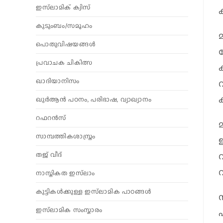
ഇസ്‌ലാമിക് ക്വിസ്
ക
കുടുംബം/സമൂഹം
മ
പൊതുവിഷയങ്ങൾ
പ്രവാചക ചികിത്സ
ഖാദിയാനിസം
ക
ഖുർആൻ പഠനം, പരിഭാഷ, വ്യാഖ്യാനം
റഫറൻസ്
സാമ്പത്തികശാസ്ത്രം
ഇ
തജ് വീദ്
വ
വ
നാസ്തികത ഇസ്‌ലാം
കുട്ടികൾക്കുള്ള ഇസ്‌ലാമിക പാഠങ്ങൾ
ഇസ്‌ലാമിക സംസ്കാരം