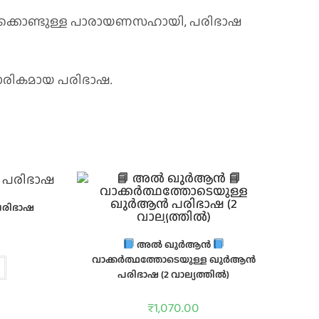
ക്കൊണ്ടുള്ള പാരായണസഹായി, പരിഭാഷ
ികാരികമായ പരിഭാഷ.
പരിഭാഷ
അൽ ഖുർആൻ
വാക്കർത്ഥത്തോടെയുള്ള ഖുർആൻ
പരിഭാഷ (2 വാല്യത്തിൽ)
₹
1,070.00