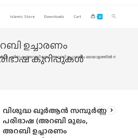
Islamic Store
Downloads
Cart
0
റബി ഉച്ചാരണം
ിഭാഷ കുറിപ്പുകൾ
ർണ്ണ പരിഭാഷ (അറബി മൂലം, അറബി ഉച്ചാരണം മലയാളത്തിൽ നൽകിക്കൊണ്ട
വിശുദ്ധ ഖുർആൻ സമ്പൂർണ്ണ
പരിഭാഷ (അറബി മൂലം,
അറബി ഉച്ചാരണം