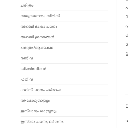
ചരിത്രം
സത്യസന്ദേശം സീരീസ്
അറബി ഭാഷാ പഠനം
അറബി ഗ്രന്ഥങ്ങൾ
ചരിത്രം/ആത്മകഥ
ദഅ് വ
ഡിക്ഷ്നറികൾ
ഫത് വ
ഹദീസ് പഠനം പരിഭാഷ
ആരോഗ്യശാസ്ത്രം
D
ഇസ്‌ലാമും ശാസ്ത്രവും
ഇസ്‌ലാം പഠനം, ദർശനം