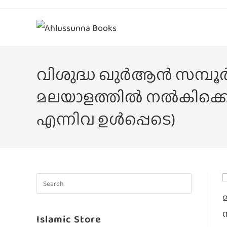
വിശുദ്ധ ഖുർആൻ സമ്പൂർ
മലയാളത്തിൽ നൽകിക്കൊ
എന്നിവ ഉൾപ്പെടെ)
Islamic Store