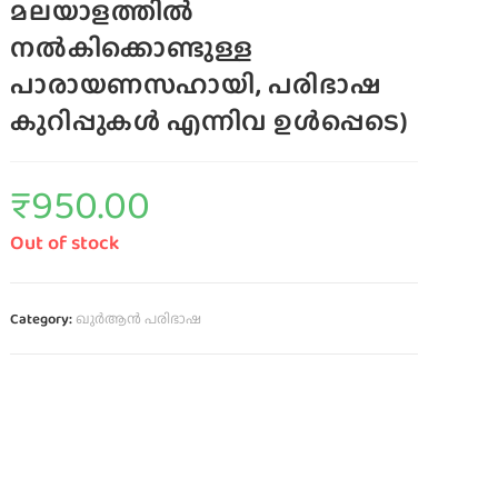
മലയാളത്തിൽ
നൽകിക്കൊണ്ടുള്ള
പാരായണസഹായി, പരിഭാഷ
കുറിപ്പുകൾ എന്നിവ ഉൾപ്പെടെ)
₹
950.00
Out of stock
Category:
ഖുർആൻ പരിഭാഷ