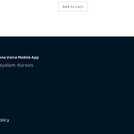
Add to cart
na Voice Mobile App
layalam duroos
olicy