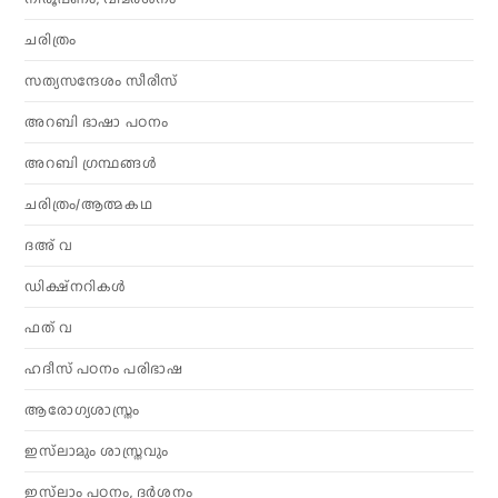
ചരിത്രം
സത്യസന്ദേശം സീരീസ്
അറബി ഭാഷാ പഠനം
അറബി ഗ്രന്ഥങ്ങൾ
ചരിത്രം/ആത്മകഥ
ദഅ് വ
ഡിക്ഷ്നറികൾ
ഫത് വ
ഹദീസ് പഠനം പരിഭാഷ
ആരോഗ്യശാസ്ത്രം
ഇസ്‌ലാമും ശാസ്ത്രവും
ഇസ്‌ലാം പഠനം, ദർശനം