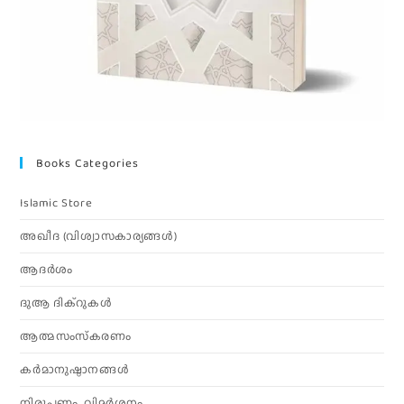
Books Categories
Islamic Store
അഖീദ (വിശ്വാസകാര്യങ്ങള്‍)
ആദര്‍ശം
ദുആ ദിക്റുകൾ
ആത്മസംസ്‌കരണം
കര്‍മാനുഷ്ഠാനങ്ങള്‍
നിരൂപണം, വിമര്‍ശനം