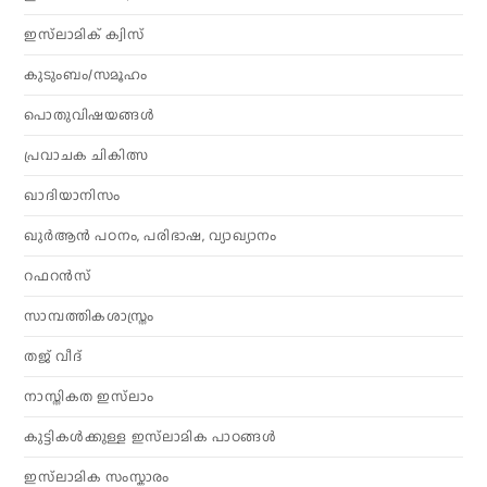
ഇസ്‌ലാമിക് ക്വിസ്
കുടുംബം/സമൂഹം
പൊതുവിഷയങ്ങൾ
പ്രവാചക ചികിത്സ
ഖാദിയാനിസം
ഖുർആൻ പഠനം, പരിഭാഷ, വ്യാഖ്യാനം
റഫറൻസ്
സാമ്പത്തികശാസ്ത്രം
തജ് വീദ്
നാസ്തികത ഇസ്‌ലാം
കുട്ടികൾക്കുള്ള ഇസ്‌ലാമിക പാഠങ്ങൾ
ഇസ്‌ലാമിക സംസ്കാരം