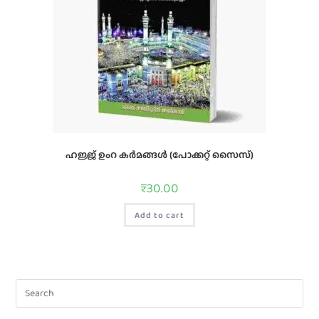
ഹജ്ജ്‌ ഉംറ കര്‍മങ്ങള്‍ (പോക്കറ്റ് സൈസ്)
₹
30.00
Add to cart