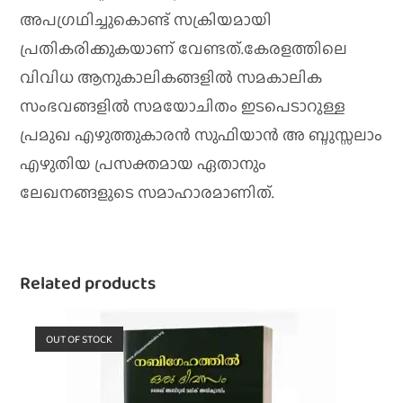
അപഗ്രഥിച്ചുകൊണ്ട് സക്രിയമായി
പ്രതികരിക്കുകയാണ് വേണ്ടത്.കേരളത്തിലെ
വിവിധ ആനുകാലികങ്ങളിൽ സമകാലിക
സംഭവങ്ങളിൽ സമയോചിതം ഇടപെടാറുള്ള
പ്രമുഖ എഴുത്തുകാരൻ സുഫിയാൻ അ ബ്ദുസ്സലാം
എഴുതിയ പ്രസക്തമായ ഏതാനും
ലേഖനങ്ങളുടെ സമാഹാരമാണിത്.
Related products
OUT OF STOCK