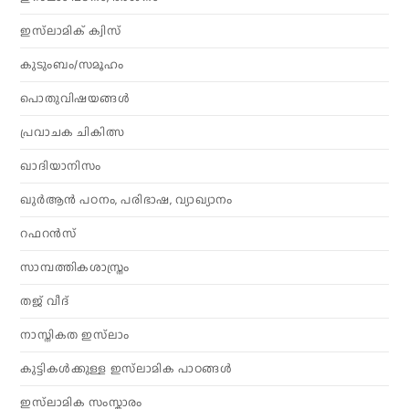
ഇസ്‌ലാമിക് ക്വിസ്
കുടുംബം/സമൂഹം
പൊതുവിഷയങ്ങൾ
പ്രവാചക ചികിത്സ
ഖാദിയാനിസം
ഖുർആൻ പഠനം, പരിഭാഷ, വ്യാഖ്യാനം
റഫറൻസ്
സാമ്പത്തികശാസ്ത്രം
തജ് വീദ്
നാസ്തികത ഇസ്‌ലാം
കുട്ടികൾക്കുള്ള ഇസ്‌ലാമിക പാഠങ്ങൾ
ഇസ്‌ലാമിക സംസ്കാരം