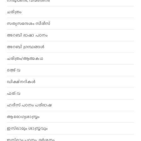
നിരൂപണം, വിമര്‍ശനം
ചരിത്രം
സത്യസന്ദേശം സീരീസ്
അറബി ഭാഷാ പഠനം
അറബി ഗ്രന്ഥങ്ങൾ
ചരിത്രം/ആത്മകഥ
ദഅ് വ
ഡിക്ഷ്നറികൾ
ഫത് വ
ഹദീസ് പഠനം പരിഭാഷ
ആരോഗ്യശാസ്ത്രം
ഇസ്‌ലാമും ശാസ്ത്രവും
ഇസ്‌ലാം പഠനം, ദർശനം