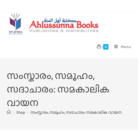
Menu
0
സംസ്കാരം, സമൂഹം,
സദാചാരം: സമകാലിക
വായന
>
Shop
>
സംസ്കാരം, സമൂഹം, സദാചാരം: സമകാലിക വായന