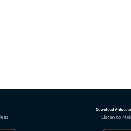
Download Ahlussun
dees
Listen to Ma