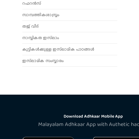
റഫറൻസ്
സാമ്പത്തികശാസ്ത്രം
തജ് വീദ്
നാസ്തികത ഇസ്‌ലാം
കുട്ടികൾക്കുള്ള ഇസ്‌ലാമിക പാഠങ്ങൾ
ഇസ്‌ലാമിക സംസ്കാരം
Download Adhkaar Mobile App
Malayalam Adhkaar App with Authetic ha