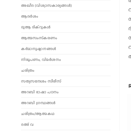
ര
അഖീദ (വിശ്വാസകാര്യങ്ങള്‍)
ആദര്‍ശം
സ
ദുആ ദിക്റുകൾ
ആത്മസംസ്‌കരണം
വ
കര്‍മാനുഷ്ഠാനങ്ങള്‍
നിരൂപണം, വിമര്‍ശനം
ചരിത്രം
സത്യസന്ദേശം സീരീസ്
അറബി ഭാഷാ പഠനം
അറബി ഗ്രന്ഥങ്ങൾ
ചരിത്രം/ആത്മകഥ
ദഅ് വ