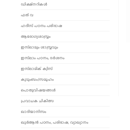
ഡിക്ഷ്നറികൾ
ഫത് വ
ഹദീസ് പഠനം പരിഭാഷ
ആരോഗ്യശാസ്ത്രം
ഇസ്‌ലാമും ശാസ്ത്രവും
ഇസ്‌ലാം പഠനം, ദർശനം
ഇസ്‌ലാമിക് ക്വിസ്
കുടുംബം/സമൂഹം
പൊതുവിഷയങ്ങൾ
പ്രവാചക ചികിത്സ
ഖാദിയാനിസം
ഖുർആൻ പഠനം, പരിഭാഷ, വ്യാഖ്യാനം