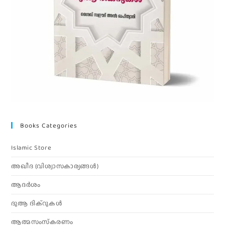
Books Categories
Islamic Store
അഖീദ (വിശ്വാസകാര്യങ്ങള്‍)
ആദര്‍ശം
ദുആ ദിക്റുകൾ
ആത്മസംസ്‌കരണം