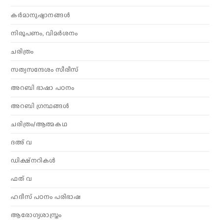
കര്‍മാനുഷ്ഠാനങ്ങള്‍
നിരൂപണം, വിമര്‍ശനം
ചരിത്രം
സത്യസന്ദേശം സീരീസ്
അറബി ഭാഷാ പഠനം
അറബി ഗ്രന്ഥങ്ങൾ
ചരിത്രം/ആത്മകഥ
ദഅ് വ
ഡിക്ഷ്നറികൾ
ഫത് വ
ഹദീസ് പഠനം പരിഭാഷ
ആരോഗ്യശാസ്ത്രം