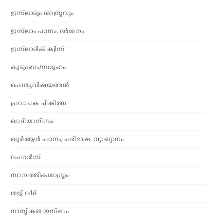
ഇസ്‌ലാമും ശാസ്ത്രവും
ഇസ്‌ലാം പഠനം, ദർശനം
ഇസ്‌ലാമിക് ക്വിസ്
കുടുംബം/സമൂഹം
പൊതുവിഷയങ്ങൾ
പ്രവാചക ചികിത്സ
ഖാദിയാനിസം
ഖുർആൻ പഠനം, പരിഭാഷ, വ്യാഖ്യാനം
റഫറൻസ്
സാമ്പത്തികശാസ്ത്രം
തജ് വീദ്
നാസ്തികത ഇസ്‌ലാം