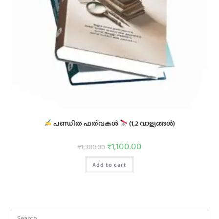
പണ്ഡിത ഫത്‌വകൾ
(1,2 വാള്യങ്ങൾ)
₹
1,100.00
₹
1,300.00
Add to cart