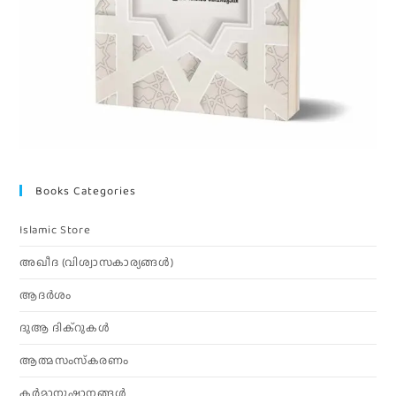
Books Categories
Islamic Store
അഖീദ (വിശ്വാസകാര്യങ്ങള്‍)
ആദര്‍ശം
ദുആ ദിക്റുകൾ
ആത്മസംസ്‌കരണം
കര്‍മാനുഷ്ഠാനങ്ങള്‍