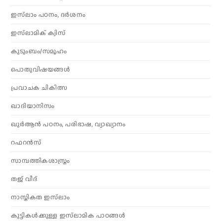
ഇസ്‌ലാം പഠനം, ദർശനം
ഇസ്‌ലാമിക് ക്വിസ്
കുടുംബം/സമൂഹം
പൊതുവിഷയങ്ങൾ
പ്രവാചക ചികിത്സ
ഖാദിയാനിസം
ഖുർആൻ പഠനം, പരിഭാഷ, വ്യാഖ്യാനം
റഫറൻസ്
സാമ്പത്തികശാസ്ത്രം
തജ് വീദ്
നാസ്തികത ഇസ്‌ലാം
കുട്ടികൾക്കുള്ള ഇസ്‌ലാമിക പാഠങ്ങൾ