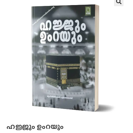
ഹജ്ജും ഉംറയും