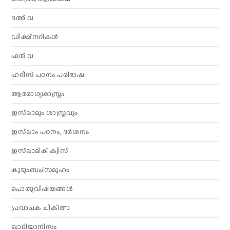
ദഅ് വ
ഡിക്ഷ്നറികൾ
ഫത് വ
ഹദീസ് പഠനം പരിഭാഷ
ആരോഗ്യശാസ്ത്രം
ഇസ്‌ലാമും ശാസ്ത്രവും
ഇസ്‌ലാം പഠനം, ദർശനം
ഇസ്‌ലാമിക് ക്വിസ്
കുടുംബം/സമൂഹം
പൊതുവിഷയങ്ങൾ
പ്രവാചക ചികിത്സ
ഖാദിയാനിസം