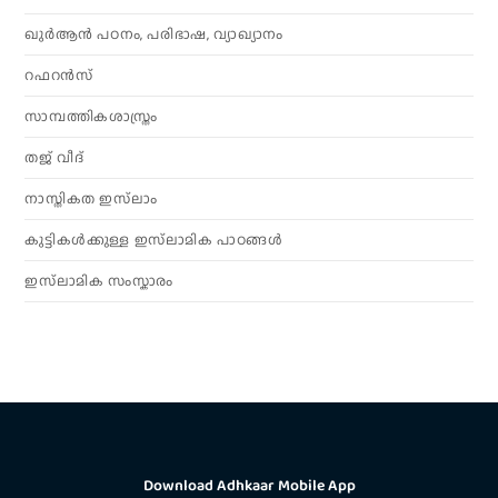
ഖുർആൻ പഠനം, പരിഭാഷ, വ്യാഖ്യാനം
റഫറൻസ്
സാമ്പത്തികശാസ്ത്രം
തജ് വീദ്
നാസ്തികത ഇസ്‌ലാം
കുട്ടികൾക്കുള്ള ഇസ്‌ലാമിക പാഠങ്ങൾ
ഇസ്‌ലാമിക സംസ്കാരം
Download Adhkaar Mobile App